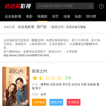
达达兔影视
电影
电视剧
综艺
动漫
短剧
排行榜
达达兔影视
国产剧
当前位置：
-
-
《新居之约》高清全集完整版
达达兔影视为您提供《
新居之约
》免费在线观看地址，影片主演列表、影片相
关资讯、海报图片、上映更新时间、主演其他影片、 以及
新居之约剧情
等内
容。
影片播放地址：如果喜欢这部影片《新居之约》，分享链接
http://www.168df.com/df/98784.html
。
新居之约
3.0
主演：
潘粤明
王鸥
孙坚
李艺彤
刘天佐
代斯
张凯丽
董
璇
陈子
导演：
余淳
立即播放
剧情介绍
主演作品
已完结