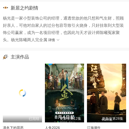
第33集
第34集
第35集
第36集
新居之约剧情
第37集
第38集
第39集
杨光是一家小型装饰公司的经理，通透世故的他只想和气生财，照顾
好亲人，可他对自家人的过分包容导致引火烧身，只好挂靠到大型装
饰公司赢家，成为一名项目经理，也因此与天才设计师陈曦冤家聚
头。杨光陈曦两人完全属
详情
主演作品
已完结
更新至第12集
更新至第28集
凛冬下的罪恶
人鱼2026
江海潮生