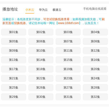
播放地址
手机电脑在线观看
小米云
华为云
极速云
温馨提示：各线路更新不同步，
可尝试切换线路查看
；如果视频加载失败，可
刷
新页面
或
切换线路
。请记住本站唯一网址【
www.168df.com
】，以免丢失！
第01集
第02集
第03集
第04集
第05集
第06集
第07集
第08集
第09集
第10集
第11集
第12集
第13集
第14集
第15集
第16集
第17集
第18集
第19集
第20集
第21集
第22集
第23集
第24集
第25集
第26集
第27集
第28集
第29集
第30集
第31集
第32集
第33集
第34集
第35集
第36集