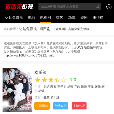
达达兔影视
电影
电视剧
综艺
动漫
短剧
排行榜
达达兔影视
国产剧
当前位置：
-
-
《欢乐颂》高清全集完整版
达达兔影视为您提供《
欢乐颂
》免费在线观看地址，影片主演列表、影片相关
资讯、海报图片、上映更新时间、主演其他影片、 以及
欢乐颂剧情
等内容。
影片播放地址：如果喜欢这部影片《欢乐颂》，分享链接
http://www.168df.com/df/75222.html
。
欢乐颂
7.0
主演：
刘涛
蒋欣
王子文
杨紫
乔欣
祖峰
王凯
张陆
靳
东
杨烁
导演：
孔笙
简川訸
立即播放
剧情介绍
主演作品
已完结