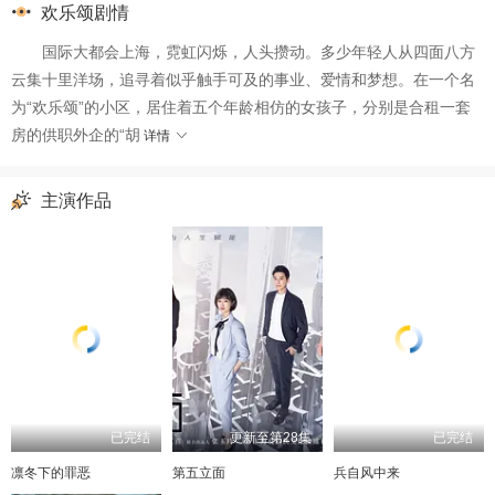
欢乐颂剧情
第37集
第38集
第39集
第40集
国际大都会上海，霓虹闪烁，人头攒动。多少年轻人从四面八方
第41集
第42集
云集十里洋场，追寻着似乎触手可及的事业、爱情和梦想。在一个名
为“欢乐颂”的小区，居住着五个年龄相仿的女孩子，分别是合租一套
房的供职外企的“胡
详情
主演作品
已完结
更新至第28集
已完结
凛冬下的罪恶
第五立面
兵自风中来