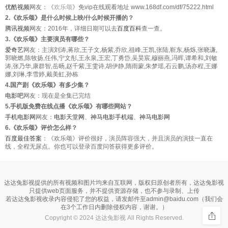
优酷视频
网友：《
欢乐颂
》免vip在线观看地址 www.168df.com/df/75222.html
2.《欢乐颂》是什么时候上映/什么时候开播的？
腾讯视频
网友：2016年，详细日期可以去
百度百科
查一查。
3.《欢乐颂》主要演员有哪些？
爱奇艺
网友：主演刘涛,蒋欣,王子文,杨紫,乔欣,祖峰,王凯,张陆,靳东,杨烁,张晓谦,
郭晓燃,陈牧扬,任伟,宁文彤,王永泉,王宏,丁勇岱,吴昊宸,穆丽燕,冯晖,谭希和,刘敏
涛,张乃华,康群智,岳旸,赵千紫,王雯诗,胡伊静,隋雨蒙,朱梦瑶,石云鹏,汤亦程,王娜
娜,刘琳,李雪婷,戴美虹,孙栋
4.国产剧《欢乐颂》有多少集？
电影吧
网友：现在是全集已完结
5.手机版免费在线点播《欢乐颂》有哪些网站？
手机电影网
网友：
电影天堂网
、
神马电影手机端
、
神马电影网
6.《欢乐颂》评价怎么样？
百度最佳答案
：《欢乐颂》评价很好，演员阵容强大，并且演员的演技一直在
线，全程无尿点。你也可以登录百度问答获得更多评价。
达达兔影视提供的所有视频和图片均来自互联网，版权归原创者所有，达达兔影视
只提供web页面服务，并不提供资源存储，也不参与录制、上传
若达达兔影视收录内容侵犯了您的权益，请发邮件至
admin@baidu.com
（我们会
在3个工作日内删除侵权内容，谢谢。）
Copyright
© 2024 达达兔影视 All Rights Reserved.