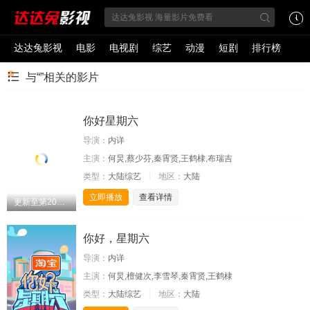
达达兔影视
电影
电视剧
综艺
动漫
短剧
排行榜
与“”相关的影片
你好星期六
导演：
内详
主演：
何炅,蔡少芬,秦霄贤,王鹤棣,布瑞吉
类型：
大陆综艺
地区：
大陆
立即播放
查看详情
更新至第20260809期
你好，星期六
导演：
内详
主演：
何炅,檀健次,李雪琴,秦霄贤,王鹤棣
类型：
大陆综艺
地区：
大陆