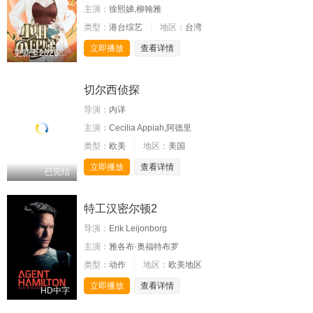
主演：
徐熙娣,柳翰雅
类型：
港台综艺
地区：
台湾
立即播放
查看详情
更新至20260805期
切尔西侦探
导演：
内详
主演：
Cecilia Appiah,阿德里
类型：
欧美
地区：
美国
立即播放
查看详情
已完结
特工汉密尔顿2
导演：
Erik Leijonborg
主演：
雅各布·奥福特布罗
类型：
动作
地区：
欧美地区
立即播放
查看详情
HD中字