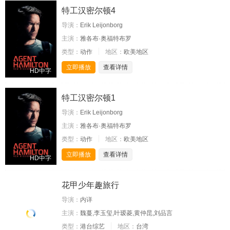
特工汉密尔顿4
导演：
Erik Leijonborg
主演：
雅各布·奥福特布罗
类型：
动作
地区：
欧美地区
立即播放
查看详情
HD中字
特工汉密尔顿1
导演：
Erik Leijonborg
主演：
雅各布·奥福特布罗
类型：
动作
地区：
欧美地区
立即播放
查看详情
HD中字
花甲少年趣旅行
导演：
内详
主演：
魏蔓,李玉玺,叶瑷菱,黄仲昆,刘品言
类型：
港台综艺
地区：
台湾