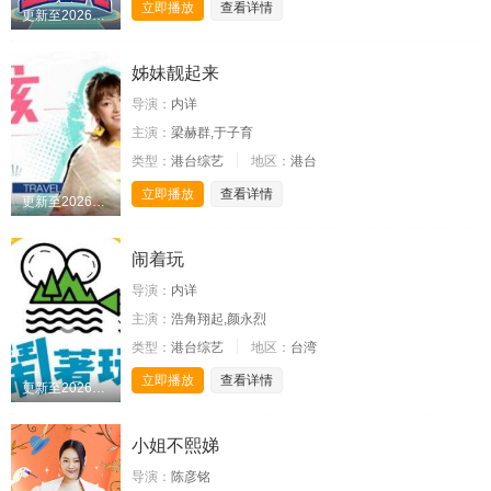
立即播放
查看详情
更新至20260809期
姊妹靓起来
导演：
内详
主演：
梁赫群,于子育
类型：
港台综艺
地区：
港台
立即播放
查看详情
更新至20260805期
闹着玩
导演：
内详
主演：
浩角翔起,颜永烈
类型：
港台综艺
地区：
台湾
立即播放
查看详情
更新至20260806期
小姐不熙娣
导演：
陈彦铭