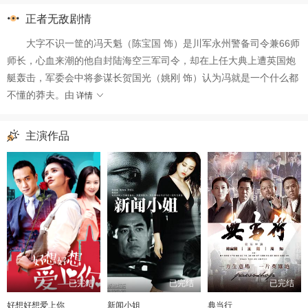
第33集
第34集
第35集
第36集
正者无敌剧情
大字不识一筐的冯天魁（陈宝国 饰）是川军永州警备司令兼66师
师长，心血来潮的他自封陆海空三军司令，却在上任大典上遭英国炮
艇轰击，军委会中将参谋长贺国光（姚刚 饰）认为冯就是一个什么都
不懂的莽夫。由
详情
主演作品
已完结
已完结
已完结
好想好想爱上你
新闻小姐
典当行