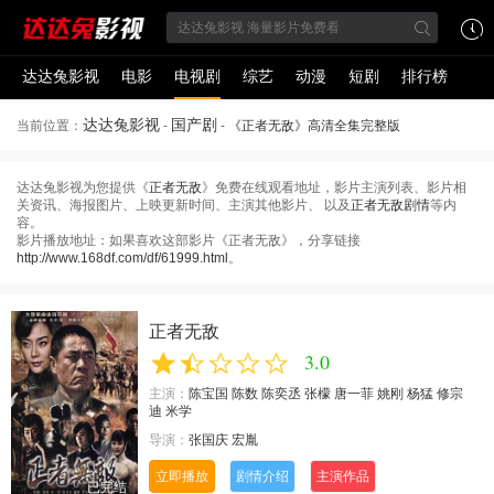
达达兔影视
电影
电视剧
综艺
动漫
短剧
排行榜
达达兔影视
国产剧
当前位置：
-
-
《正者无敌》高清全集完整版
达达兔影视为您提供《
正者无敌
》免费在线观看地址，影片主演列表、影片相
关资讯、海报图片、上映更新时间、主演其他影片、 以及
正者无敌剧情
等内
容。
影片播放地址：如果喜欢这部影片《正者无敌》，分享链接
http://www.168df.com/df/61999.html
。
正者无敌
3.0
主演：
陈宝国
陈数
陈奕丞
张檬
唐一菲
姚刚
杨猛
修宗
迪
米学
导演：
张国庆
宏胤
立即播放
剧情介绍
主演作品
已完结