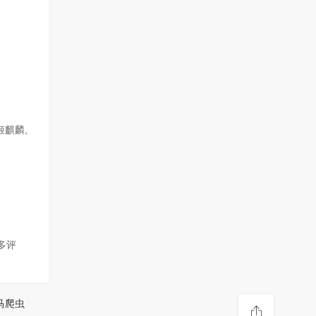
姬麒麟,
多评
马爬虫