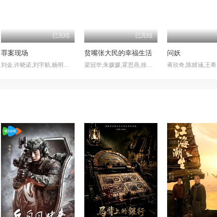
已完结
已完结
罪案现场
贫嘴张大民的幸福生活
问妖
刘金,许晓诺,刘宇航,杨明娜,Dean Liu,刘鸿飞,王建新,陈梦瑶,赵美钧,洛嘉,田媛,戚彩,童心,张程诗晴,费贝贝,李长怿,方之郅,赵铁钢,曾建国
梁冠华,朱媛媛,霍思燕,徐秀林,岳秀清,潘粤明,鲍大志,王同辉,刘桦,张涵予