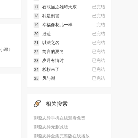
石敢当之雄峙天东
已完结
17
我是刑警
已完结
18
幸福像花儿一样
完结
19
逍遥
已完结
20
以法之名
已完结
21
小翠》
简言的夏冬
已完结
22
岁月有情时
已完结
23
杉杉来了
已完结
24
风与潮
已完结
25
相关搜索
聊斋志异手机在线观看免费
聊斋志异无删减版
聊斋志异全集完整版在线播放