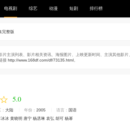
电视剧
综艺
动漫
短剧
排行榜
集完整版
影片主演列表、影片相关资讯、海报图片、上映更新时间、主演其他影片、
链接
http://www.168df.com/df/73135.html
。
5.0
区：
大陆
年份：
2005
语言：
国语
李冰冰
黄晓明
唐宁
杨丞琳
袁弘
胡可
杨幂