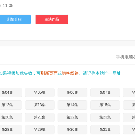
6:11:05
剧情介绍
主演作品
手机电脑
如果视频加载失败，可
刷新页面
或
切换线路
。请记住本站唯一网址
第04集
第05集
第06集
第07集
第
第12集
第13集
第14集
第15集
第
第20集
第21集
第22集
第23集
第
第28集
第29集
第30集
第31集
第