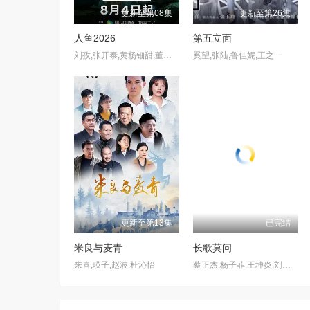
更新至第08集
更新至第26集
人鱼2026
第五立面
刘孜,张开泰,黄杨钿甜,董勇,张帆,陈创,何思甜,张棪琰,罗海琼,是安,赵健,段钰,董向荣,薛佳凝,方晓东,李庆誉,张译文
奚望,张陆,鲁佳妮,王之一
更新至第13集
已完结
米良与麦青
长歌莫问
来喜,瑛子,赵波,杜沁怡
蔡正杰,杨子菲,王坤炎,刘美辰,李会长,李子雄,孟西,鲍大志,白凯南,斯外戈