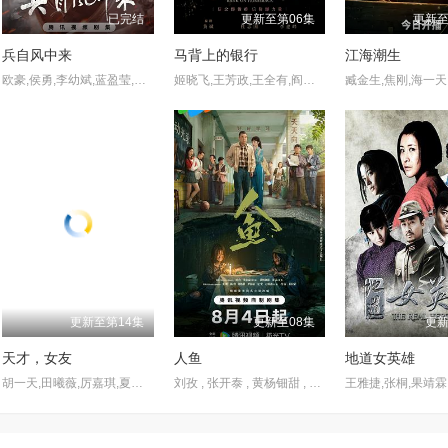
已完结
更新至第06集
更新至
兵自风中来
马背上的银行
江海潮生
欧豪,侯勇,李幼斌,蓝盈莹,周德华,丁勇岱,徐洪浩,刘奕君,关亚军,史兰芽,赵荀,夏侯镔,费鲤齐,张进,王春宇,杨舒,阮巨,陈启杰,赵长洲,陈方舟,谢心,傅程鹏,于景骁,吴岳阳
姬晓飞,王芳政,王全有,阎妮,郭烁杰,杜志国,郑卫莉,周舟 Zhou Zhou
更新至第14集
更新至08集
更新
天才，女友
人鱼
地道女英雄
胡一天,田曦薇,厉嘉琪,夏浩然,邬家楷,赖伟明,李佑川,安沺,孙梦秋
刘孜 , 张开泰 , 黄杨钿甜 , 董勇 , 张帆 , 陈创 , 何思甜 , 张棪琰 , 罗海琼 , 是安 , 赵健 , 段钰 , 董向荣 , 薛佳凝 , 方晓东 , 李庆誉 , 张译文