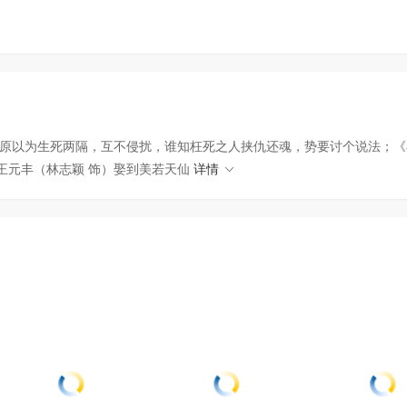
原以为生死两隔，互不侵扰，谁知枉死之人挟仇还魂，势要讨个说法；《
王元丰（林志颖 饰）娶到美若天仙
详情