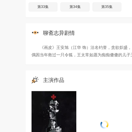
第33集
第34集
第35集
聊斋志异剧情
《画皮》王安旭（江华 饰）沽名钓誉，贪欲炽盛，
偶因当年救过一只令狐，王太常如愿为痴痴傻傻的儿子
主演作品