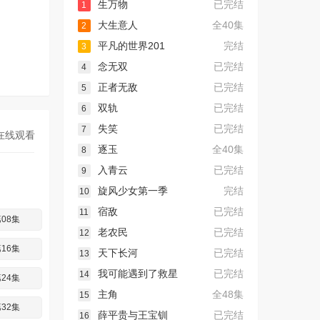
生万物
已完结
1
大生意人
全40集
2
平凡的世界201
完结
3
念无双
已完结
4
正者无敌
已完结
5
双轨
已完结
6
失笑
已完结
7
在线观看
逐玉
全40集
8
入青云
已完结
9
旋风少女第一季
完结
10
宿敌
已完结
11
08集
老农民
已完结
12
16集
天下长河
已完结
13
我可能遇到了救星
已完结
14
24集
主角
全48集
15
32集
薛平贵与王宝钏
已完结
16