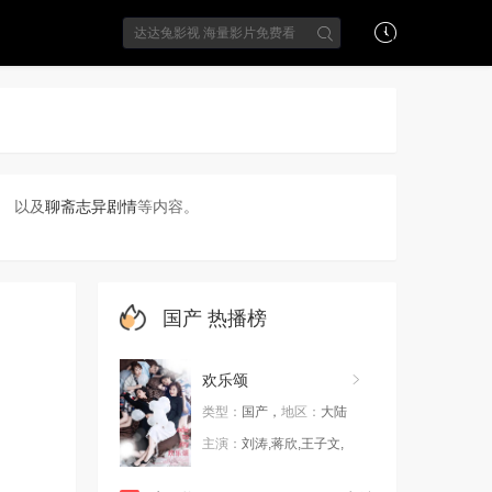
 以及
聊斋志异剧情
等内容。
国产
热播榜
欢乐颂
类型：
国产，
地区：
大陆
主演：
刘涛,蒋欣,王子文,