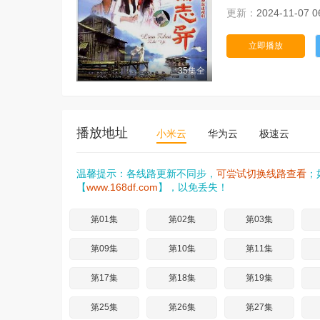
更新：
2024-11-07 0
立即播放
35集全
播放地址
小米云
华为云
极速云
温馨提示：各线路更新不同步，
可尝试切换线路查看
；
【
www.168df.com
】，以免丢失！
第01集
第02集
第03集
第09集
第10集
第11集
第17集
第18集
第19集
第25集
第26集
第27集