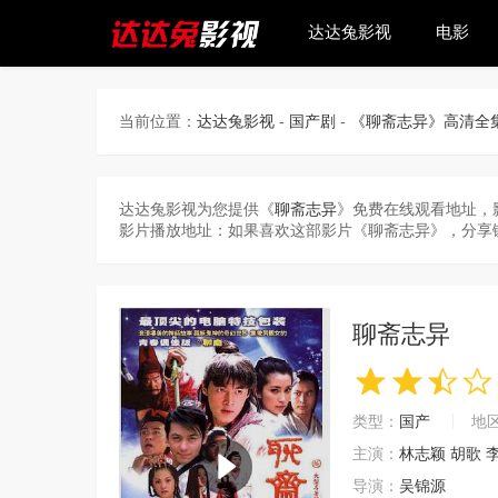
达达兔影视
电影
当前位置：
达达兔影视
-
国产剧
-
《聊斋志异》高清全
达达兔影视为您提供《
聊斋志异
》免费在线观看地址，
影片播放地址：如果喜欢这部影片《聊斋志异》，分享
聊斋志异
类型：
国产
地
主演：
林志颖
胡歌
导演：
吴锦源