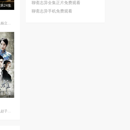
聊斋志异全集正片免费观看
第24集
聊斋志异手机免费观看
臧金生,焦刚,海一天,杨立新,辛鹏,黑子,郝平,刘佳,陈乔恩,刘向京,沈保平,秦天宇,何中华,焉栩嘉,董勇,仁龙,何冰,丁柳元,周征波,谭洋,王鸥,毕彦君,张喜前,徐僧,刘蕾,王建新,张风,李佳宁,侯析焱
至26集
王雅捷,张桐,果靖霖,赵子惠,杨子骅,瑛子