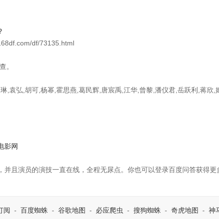
？
f.com/df/73135.html
查。
,袁弘,胡可,杨幂,霍思燕,葛民辉,唐宸禹,江华,曾黎,潘仪君,岳跃利,蒋欣,
电影网
，并且演员的演技一直在线，全程无尿点。你也可以登录百度问答获得更
订阅
-
百度蜘蛛
-
谷歌地图
-
必应爬虫
-
搜狗蜘蛛
-
奇虎地图
-
神