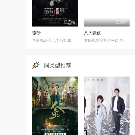
已完结
已完结
谜砂
八大豪侠
李宗翰,赵子琪,李乃文,张垒,叶璇,曾黎,陈瑾,李净洋,文章
黄秋生,陈冠希,刘松仁,李冰冰,林子聪,董璇,李小璐,范冰冰,郑皓原,韩晓,陆毅
同类型推荐