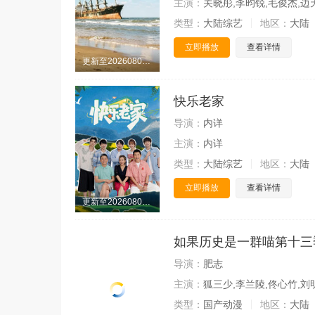
主演：
关晓彤,李昀锐,毛俊杰,边
类型：
大陆综艺
地区：
大陆
立即播放
查看详情
更新至20260808期
快乐老家
导演：
内详
主演：
内详
类型：
大陆综艺
地区：
大陆
立即播放
查看详情
更新至20260808期
如果历史是一群喵第十三
导演：
肥志
主演：
狐三少,李兰陵,佟心竹,刘
类型：
国产动漫
地区：
大陆