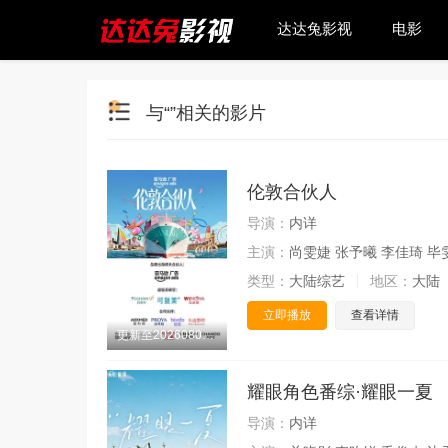
达达兔影视
电影
与“”相关的影片
伦敦合伙人
导演：
内详
主演：
尚雯婕 张予曦 李佳琦 毕
类型：
大陆综艺
地区：
大陆
立即播放
查看详情
更新至20260808期
耀眼角色番综·耀眼一夏
导演：
内详