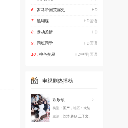
6 .
罗马帝国荒淫史
HD
7 .
黑蝴蝶
HD国语
8 .
暴劫柔情
HD
9 .
同班同学
HD国语
10 .
桃色交易
HD中字|国语
电视剧热播榜
欢乐颂
类型：
国产，
地区：
大陆
主演：
刘涛,蒋欣,王子文,