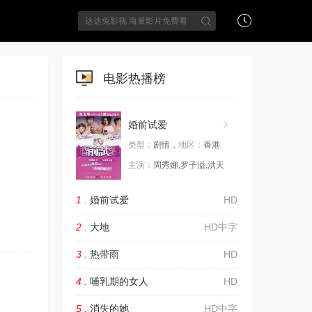
电影热播榜
婚前试爱
类型：
剧情，
地区：
香港
主演：
周秀娜,罗子溢,洪天
1 .
婚前试爱
HD
2 .
大地
HD中字
3 .
热带雨
HD
4 .
哺乳期的女人
HD
5 .
消失的她
HD中字