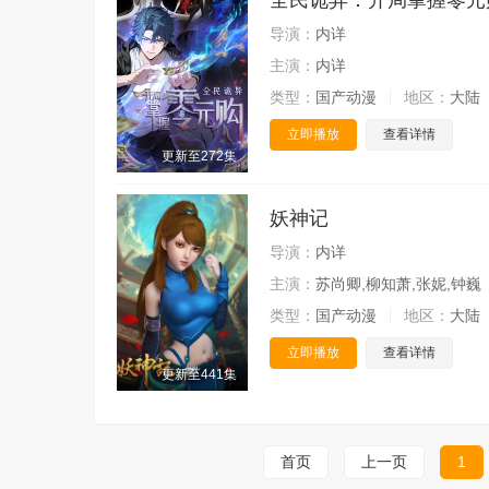
全民诡异：开局掌握零元
导演：
内详
主演：
内详
类型：
国产动漫
地区：
大陆
立即播放
查看详情
更新至272集
妖神记
导演：
内详
主演：
苏尚卿,柳知萧,张妮,钟巍
类型：
国产动漫
地区：
大陆
立即播放
查看详情
更新至441集
首页
上一页
1