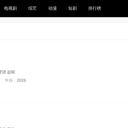
电视剧
综艺
动漫
短剧
排行榜
雯珺 赵昭
年份：
2026