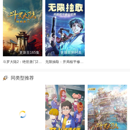
第81集
第82集
第83集
第84集
第85集
第86集
第87集
第88集
第89集
第90集
第91集
第92集
第93集
第94集
第95集
第96集
第97集
第98集
第99集
第100集
更新至165集
更新至第84集
第101集
第102集
第103集
第104集
斗罗大陆2：绝世唐门2023
无限抽取：开局核平修仙世界动态漫
第105集
第106集
第107集
第108集
同类型推荐
第109集
第110集
第111集
第112集
第113集
第114集
第115集
第116集
第117集
第118集
第119集
第120集
第121集
第122集
第123集
第124集
第125集
第126集
第127集
第128集