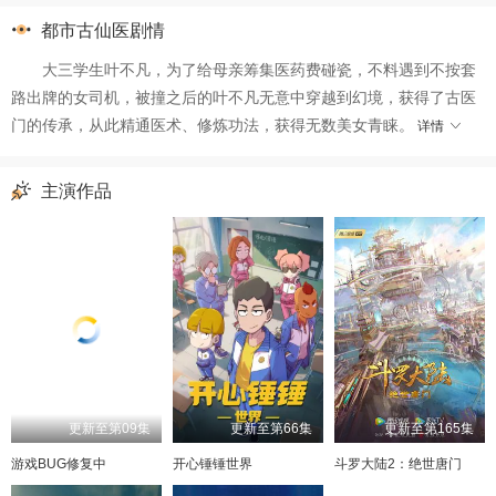
第33集
第34集
第35集
第36集
都市古仙医剧情
第37集
第38集
第39集
第40集
大三学生叶不凡，为了给母亲筹集医药费碰瓷，不料遇到不按套
第41集
第42集
第43集
第44集
路出牌的女司机，被撞之后的叶不凡无意中穿越到幻境，获得了古医
门的传承，从此精通医术、修炼功法，获得无数美女青睐。
详情
第45集
第46集
第47集
第48集
第49集
第50集
第51集
第52集
主演作品
第53集
第54集
第55集
第56集
第57集
第58集
第59集
第60集
第61集
第62集
第63集
第64集
第65集
第66集
第67集
第68集
第69集
第70集
第71集
第72集
第73集
第74集
第75集
第76集
更新至第09集
更新至第66集
更新至第165集
游戏BUG修复中
开心锤锤世界
斗罗大陆2：绝世唐门
第77集
第78集
第79集
第80集