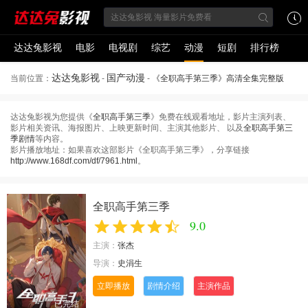
达达兔影视
电影
电视剧
综艺
动漫
短剧
排行榜
达达兔影视
国产动漫
当前位置：
-
-
《全职高手第三季》高清全集完整版
达达兔影视为您提供《
全职高手第三季
》免费在线观看地址，影片主演列表、
影片相关资讯、海报图片、上映更新时间、主演其他影片、 以及
全职高手第三
季剧情
等内容。
影片播放地址：如果喜欢这部影片《全职高手第三季》，分享链接
http://www.168df.com/df/7961.html
。
全职高手第三季
9.0
主演：
张杰
导演：
史涓生
立即播放
剧情介绍
主演作品
已完结