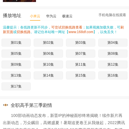
播放地址
手机电脑在线观看
小米云
华为云
极速云
温馨提示：各线路更新不同步，
可尝试切换线路查看
；如果视频加载失败，可
刷
新页面
或
切换线路
。请记住本站唯一网址【
www.168df.com
】，以免丢失！
第01集
第02集
第03集
第04集
第05集
第06集
第07集
第08集
第09集
第10集
第11集
第12集
第13集
第14集
第15集
第16集
第17集
全职高手第三季剧情
100部动画动态发布，新晋IP的神秘面纱终将揭晓！续作新片再
出新动态，万众瞩目，高燃盛夏！暑期追更卷王从我做起，2022腾讯