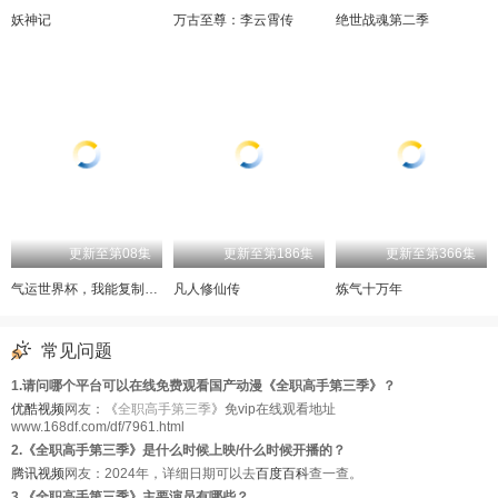
妖神记
万古至尊：李云霄传
绝世战魂第二季
更新至第08集
更新至第186集
更新至第366集
气运世界杯，我能复制所有球星技能
凡人修仙传
炼气十万年
常见问题
1.请问哪个平台可以在线免费观看国产动漫《全职高手第三季》？
优酷视频
网友：《
全职高手第三季
》免vip在线观看地址
www.168df.com/df/7961.html
2.《全职高手第三季》是什么时候上映/什么时候开播的？
腾讯视频
网友：2024年，详细日期可以去
百度百科
查一查。
3.《全职高手第三季》主要演员有哪些？