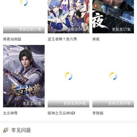
第177集
第178集
第179集
第180集
第181集
第182集
第183集
第184集
更新至第17集
更新至04集
更新至17集
第185集
第186集
第187集
第188集
将夜动画版
是王者啊？第六季
将夜
第189集
第190集
第191集
第192集
第193集
第194集
第195集
第196集
第197集
第198集
第199集
第200集
第201集
第202集
第203集
第204集
第205集
第206集
第207集
第208集
第209集
第210集
第211集
第212集
更新至06集
更新至第09集
更新至第04集
太古神尊
斩神之凡尘神域Ⅱ
李熊猫
第213集
第214集
第215集
第216集
第217集
第218集
第219集
第220集
常见问题
第221集
第222集
第223集
第224集