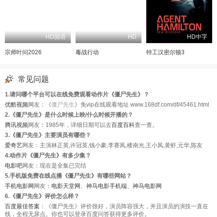
HD国语
HD
HD中字
宗师叶问2026
毒战行动
特工汉密尔顿3
常见问题
1.请问哪个平台可以在线免费观看动作片《僵尸先生》？
优酷视频
网友：《
僵尸先生
》免vip在线观看地址 www.168df.com/df/45461.html
2.《僵尸先生》是什么时候上映/什么时候开播的？
腾讯视频
网友：1985年，详细日期可以去
百度百科
查一查。
3.《僵尸先生》主要演员有哪些？
爱奇艺
网友：主演林正英,许冠英,钱小豪,李赛凤,楼南光,王小凤,黄虾,元华,陈友
4.动作片《僵尸先生》有多少集？
电影吧
网友：现在是全集已完结
5.手机版免费在线点播《僵尸先生》有哪些网站？
手机电影网
网友：
电影天堂网
、
神马电影手机端
、
神马电影网
6.《僵尸先生》评价怎么样？
百度最佳答案
：《僵尸先生》评价很好，演员阵容强大，并且演员的演技一直在
线，全程无尿点。你也可以登录百度问答获得更多评价。