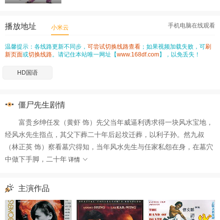
播放地址
手机电脑在线观看
小米云
温馨提示：各线路更新不同步，
可尝试切换线路查看
；如果视频加载失败，可
刷
新页面
或
切换线路
。请记住本站唯一网址【
www.168df.com
】，以免丢失！
HD国语
僵尸先生剧情
富贵乡绅任发（黄虾 饰）先父当年威逼利诱求得一块风水宝地，
经风水先生指点，其父下葬二十年后起坟迁葬，以利子孙。然九叔
（林正英 饰）察看墓穴得知，当年风水先生与任家私怨在身，在墓穴
中做下手脚，二十年
详情
主演作品