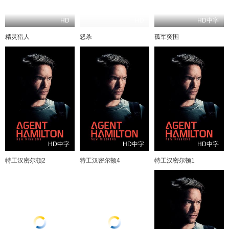
HD
HD
HD中字
精灵猎人
怒杀
孤军突围
HD中字
HD中字
HD中字
特工汉密尔顿2
特工汉密尔顿4
特工汉密尔顿1