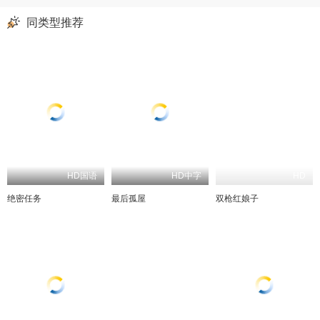
同类型推荐
HD国语
HD中字
HD
绝密任务
最后孤屋
双枪红娘子