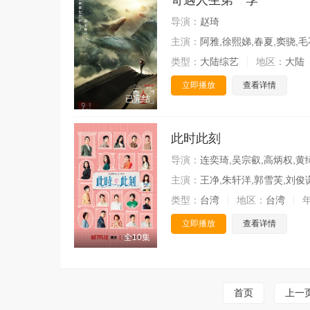
奇遇人生第一季
导演：
赵琦
主演：
阿雅,徐熙娣,春夏,窦骁,毛
类型：
大陆综艺
地区：
大陆
立即播放
查看详情
已完结
此时此刻
导演：
连奕琦,吴宗叡,高炳权,黄
主演：
王净,朱轩洋,郭雪芙,刘俊
类型：
台湾
地区：
台湾
立即播放
查看详情
全10集
首页
上一