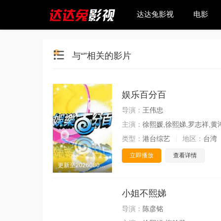
达达兔影视
电影
与“”相关的影片
娱乐百分百
导演：
王伟忠
主演：
徐熙媛,徐熙娣,罗志祥,黄
类型：
港台综艺
地区：
台湾
立即播放
查看详情
更新至20260805期
小姐不熙娣
导演：
陈彦铭