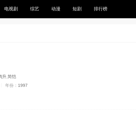
电视剧
综艺
动漫
短剧
排行榜
鸿升,简恺
年份：
1997