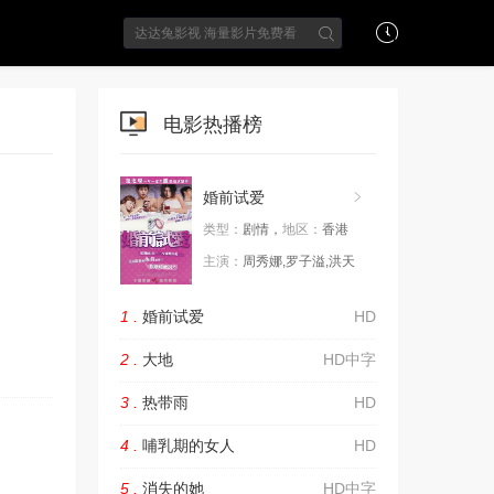
电影热播榜
婚前试爱
类型：
剧情，
地区：
香港
主演：
周秀娜,罗子溢,洪天
1 .
婚前试爱
HD
2 .
大地
HD中字
3 .
热带雨
HD
4 .
哺乳期的女人
HD
5 .
消失的她
HD中字