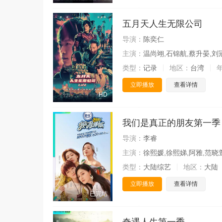
五月天人生无限公司
导演：
陈奕仁
主演：
温尚翊,石锦航,蔡升晏,刘
类型：
记录
地区：
台湾
立即播放
查看详情
HD
我们是真正的朋友第一季
导演：
李睿
主演：
徐熙媛,徐熙娣,阿雅,范晓
类型：
大陆综艺
地区：
大陆
立即播放
查看详情
已完结