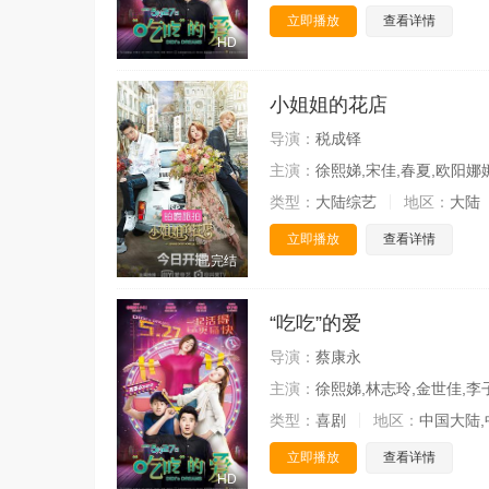
立即播放
查看详情
HD
小姐姐的花店
导演：
税成铎
主演：
徐熙娣,宋佳,春夏,欧阳娜
类型：
大陆综艺
地区：
大陆
立即播放
查看详情
已完结
“吃吃”的爱
导演：
蔡康永
主演：
徐熙娣,林志玲,金世佳,李
类型：
喜剧
地区：
中国大陆,
立即播放
查看详情
HD