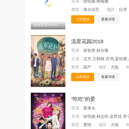
主演：
徐熙娣,柳翰雅
类型：
港台综艺
地区：
台湾
立即播放
查看详情
更新至第20260729期
流星花园2018
导演：
柴智屏,林合隆
主演：
沈月,王鹤棣,官鸿,梁靖康,
类型：
国产
地区：
大陆
立即播放
查看详情
已完结
“吃吃”的爱
导演：
蔡康永
主演：
徐熙娣,林志玲,金世佳,李
类型：
爱情
地区：
大陆