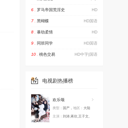
6 .
罗马帝国荒淫史
HD
7 .
黑蝴蝶
HD国语
8 .
暴劫柔情
HD
9 .
同班同学
HD国语
10 .
桃色交易
HD中字|国语
电视剧热播榜
欢乐颂
类型：
国产，
地区：
大陆
主演：
刘涛,蒋欣,王子文,