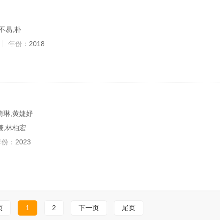
不易,朴
年份：
2018
绮琳,黄婕妤
谦,林柏宏
年份：
2023
页
1
2
下一页
尾页