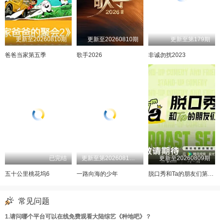
更新至20260810期
更新至20260810期
更新至第179期
爸爸当家第五季
歌手2026
非诚勿扰2023
已完结
更新至第20260810期
更新至20260809期
五十公里桃花坞6
一路向海的少年
脱口秀和Ta的朋友们第三季
常见问题
1.请问哪个平台可以在线免费观看大陆综艺《种地吧》？