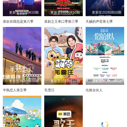
更新至20260810期
更新至20260810期
更新至20260810期
喜欢你我也是第六季
喜剧之王单口季第三季
天赐的声音第七季
更新至20260809期
更新至20260810期
更新至20260810期
半熟恋人第五季
毛雪汪
伦敦合伙人