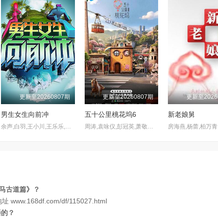
更新至20260807期
更新至20260807期
更新至2026
男生女生向前冲
五十公里桃花坞6
新老娘舅
余声,白羽,王小川,王乐乐,宋秋熠,张亚群
周涛,袁咏仪,彭冠英,萧敬腾,方媛,阿如那,徐志胜,李雪琴,李嘉琦,王子奇,滕哲,徐若晗,陈鑫海,庾恩利,贺峻霖
茶马古道篇》？
ww.168df.com/df/115027.html
播的？