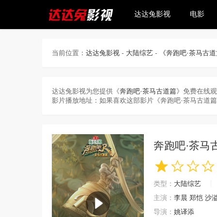
达达兔影视
电影
当前位置：
达达兔影视
-
大陆综艺
-
《奔跑吧·茶马古
达达兔影视为您提供《
奔跑吧·茶马古道篇
》免费在线观
影片播放地址：如果喜欢这部影片《奔跑吧·茶马古道
奔跑吧·茶马
类型：
大陆综艺
主演：
李晨
郑恺
沙
导演：
姚译添