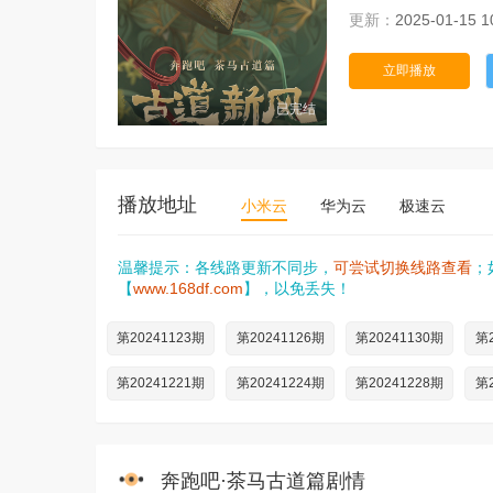
更新：
2025-01-15 1
立即播放
已完结
播放地址
小米云
华为云
极速云
温馨提示：各线路更新不同步，
可尝试切换线路查看
；
【
www.168df.com
】，以免丢失！
第20241123期
第20241126期
第20241130期
第2
第20241221期
第20241224期
第20241228期
第2
奔跑吧·茶马古道篇剧情