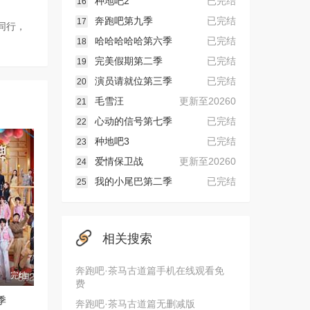
种地吧2
已完结
16
奔跑吧第九季
已完结
17
同行，
哈哈哈哈哈第六季
已完结
18
完美假期第二季
已完结
19
演员请就位第三季
已完结
20
毛雪汪
更新至20260
21
心动的信号第七季
已完结
22
种地吧3
已完结
23
爱情保卫战
更新至20260
24
我的小尾巴第二季
已完结
25
相关搜索
奔跑吧·茶马古道篇手机在线观看免
完结
费
季
奔跑吧·茶马古道篇无删减版