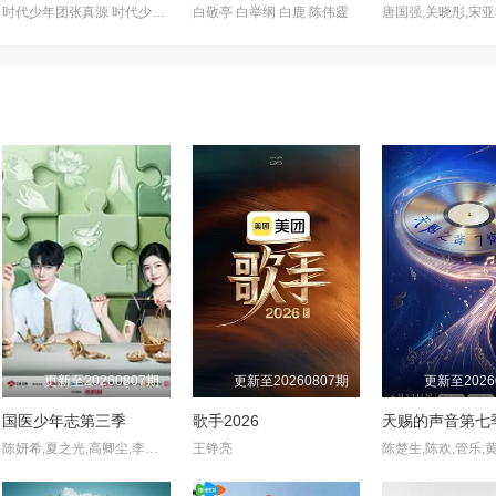
时代少年团张真源 时代少年团贺峻霖 杨迪 颜安 无畏 钎城
白敬亭 白举纲 白鹿 陈伟霆
更新至20260807期
更新至20260807期
更新至2026
国医少年志第三季
歌手2026
天赐的声音第七
陈妍希,夏之光,高卿尘,李雅娟
王铮亮