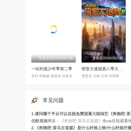
更新至第20260807期
更新至20260805期
一站到底少年季第二季
密室大逃脱第八季大神版
李好 郭晓敏 黄圣依 张泉灵
曹恩齐 火树 文韬 李晋晔 何运晨 刘小怂
常见问题
1.请问哪个平台可以在线免费观看大陆综艺《奔跑吧·
优酷视频
网友：《
奔跑吧·茶马古道篇
》免vip在线观看地址 w
2.《奔跑吧·茶马古道篇》是什么时候上映/什么时候开