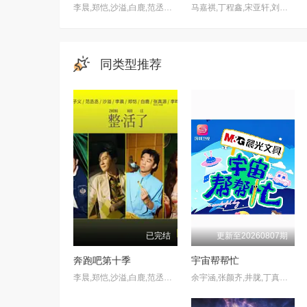
李晨,郑恺,沙溢,白鹿,范丞丞,张真源,孟子义,李昀锐
马嘉祺,丁程鑫,宋亚轩,刘耀文,张真源,严浩翔,贺峻霖,于洋,林更新,邵兵,苏醒
同类型推荐
已完结
更新至20260807期
奔跑吧第十季
宇宙帮帮忙
李晨,郑恺,沙溢,白鹿,范丞丞,张真源,孟子义,李昀锐
余宇涵,张颜齐,井胧,丁真珍珠