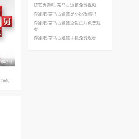
综艺奔跑吧·茶马古道篇免费视频
奔跑吧·茶马古道篇是小说改编吗
奔跑吧·茶马古道篇全集正片免费观
看
奔跑吧·茶马古道篇手机免费观看
0807期
房海燕,杨蕾,柏万青,万峰,黄飞珏,裴蓁,冯红梅,张兆国,黄红梅,蔚兰