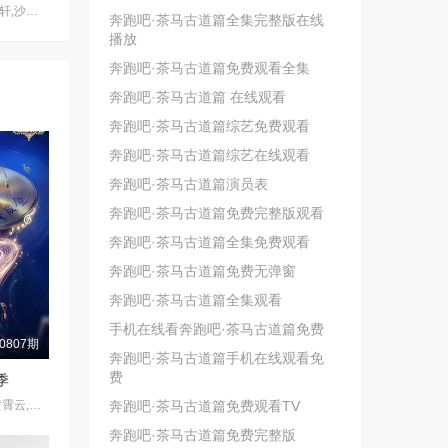
唐国强,关晓彤,宋亚轩,沙溢,杨迪,金靖,于洋,彭昱畅,沈涛,沈腾,杨幂,欧豪,张天阳,蓝盈莹,张海宇,贾冰,李梦,李乃文,冯满,小沈阳,马嘉祺,丁程鑫,刘耀文,张真源,严浩翔,贺峻霖,黄渤,范丞丞,常远,李嘉琦,付航,闫妮,黄晓明,张予曦,徐明浩
奔跑吧·茶马古道篇全集完整版在线
播放
奔跑吧·茶马古道篇免费观看全集
奔跑吧·茶马古道篇 在线观看
奔跑吧·茶马古道篇综艺免费观看
奔跑吧·茶马古道篇综艺在线观看
奔跑吧·茶马古道篇演员表
奔跑吧·茶马古道篇免费完整版观看
奔跑吧·茶马古道篇全集免费观看
奔跑吧·茶马古道篇免费无弹窗
奔跑吧·茶马古道篇全集观看
手机在线看奔跑吧·茶马古道篇免费
0807期
奔跑吧·茶马古道篇手机在线观看免
费
季
陈楚生,陈欢,管乐,黄霄云,黄子弘凡,欢子,金志文,穆祉丞,欧阳娜娜,孙楠,王铮亮,杨丞琳,周笔畅,郁可唯,姚晓棠,岳云鹏
奔跑吧·茶马古道篇免费观看TV
奔跑吧·茶马古道篇免费完整版