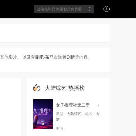
其他影片、 以及
奔跑吧·茶马古道篇剧情
等内容。
大陆综艺
热播榜
女子推理社第二季
类型：
大陆综艺，
地区：
大
陆
主演：