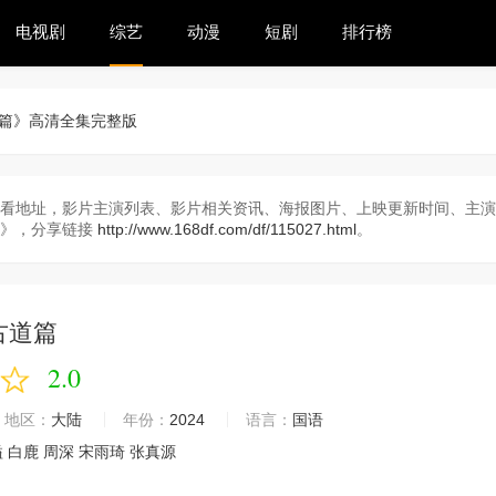
电视剧
综艺
动漫
短剧
排行榜
道篇》高清全集完整版
看地址，影片主演列表、影片相关资讯、海报图片、上映更新时间、主演
篇》，分享链接
http://www.168df.com/df/115027.html
。
古道篇
2.0
地区：
大陆
年份：
2024
语言：
国语
溢
白鹿
周深
宋雨琦
张真源