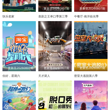
已完结
更新至20260807期
更新至20260807期
快乐老家
喜剧之王单口季第三季
中餐厅·南洋拾光季
更新至20260807期
更新至20260807期
更新至20260807期
你好，星期六
天才厨人
密室大逃脱第八季