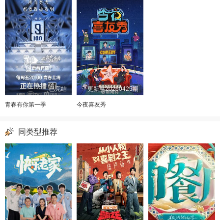
已完结
更新至20260425期
青春有你第一季
今夜喜友秀
同类型推荐