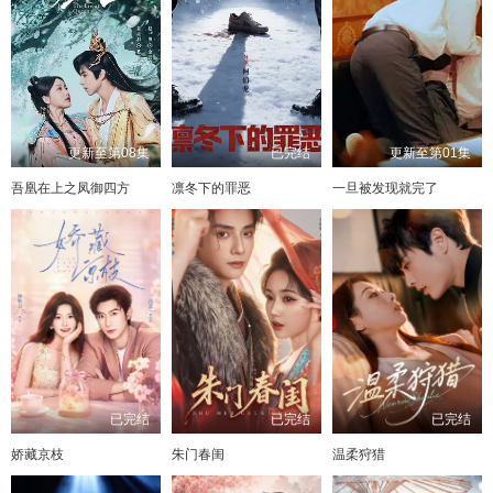
更新至第08集
已完结
更新至第01集
吾凰在上之凤御四方
凛冬下的罪恶
一旦被发现就完了
已完结
已完结
已完结
娇藏京枝
朱门春闺
温柔狩猎