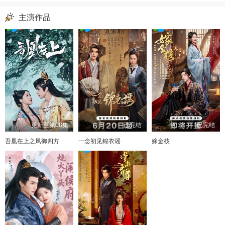
主演作品
更新至第08集
已完结
已完结
吾凰在上之凤御四方
一念初见锦衣谣
嫁金枝