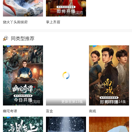
已完结
已完结
烧火丫头闹侯府
掌上齐眉
同类型推荐
已完结
更新至第13集
更新至第14集
幽宅奇谭
盲盒
南戏