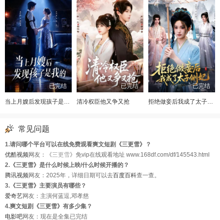
已完结
已完结
已完结
当上月嫂后发现孩子是我的
清冷权臣他又争又抢
拒绝做妾后我成了太子侧妃
常见问题
1.请问哪个平台可以在线免费观看爽文短剧《三更雪》？
优酷视频
网友：《
三更雪
》免vip在线观看地址 www.168df.com/df/145543.html
2.《三更雪》是什么时候上映/什么时候开播的？
腾讯视频
网友：2025年，详细日期可以去
百度百科
查一查。
3.《三更雪》主要演员有哪些？
爱奇艺
网友：主演何蓝逗,邓孝慈
4.爽文短剧《三更雪》有多少集？
电影吧
网友：现在是全集已完结