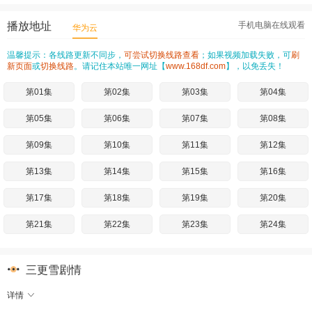
播放地址
手机电脑在线观看
华为云
温馨提示：各线路更新不同步，
可尝试切换线路查看
；如果视频加载失败，可
刷
新页面
或
切换线路
。请记住本站唯一网址【
www.168df.com
】，以免丢失！
第01集
第02集
第03集
第04集
第05集
第06集
第07集
第08集
第09集
第10集
第11集
第12集
第13集
第14集
第15集
第16集
第17集
第18集
第19集
第20集
第21集
第22集
第23集
第24集
三更雪剧情
详情