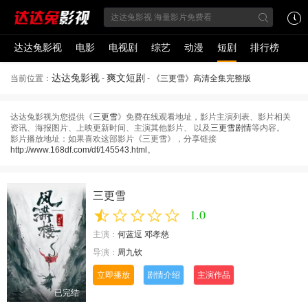
达达兔影视
电影
电视剧
综艺
动漫
短剧
排行榜
达达兔影视
爽文短剧
当前位置：
-
-
《三更雪》高清全集完整版
达达兔影视为您提供《
三更雪
》免费在线观看地址，影片主演列表、影片相关
资讯、海报图片、上映更新时间、主演其他影片、 以及
三更雪剧情
等内容。
影片播放地址：如果喜欢这部影片《三更雪》，分享链接
http://www.168df.com/df/145543.html
。
三更雪
1.0
主演：
何蓝逗
邓孝慈
导演：
周九钦
立即播放
剧情介绍
主演作品
已完结