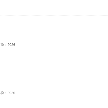
年份：
2026
年份：
2026