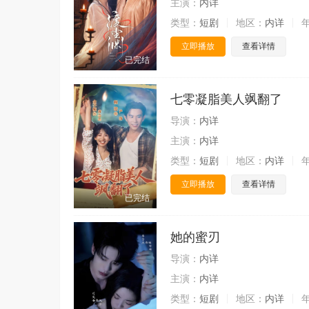
主演：
内详
类型：
短剧
地区：
内详
立即播放
查看详情
已完结
七零凝脂美人飒翻了
导演：
内详
主演：
内详
类型：
短剧
地区：
内详
立即播放
查看详情
已完结
她的蜜刃
导演：
内详
主演：
内详
类型：
短剧
地区：
内详