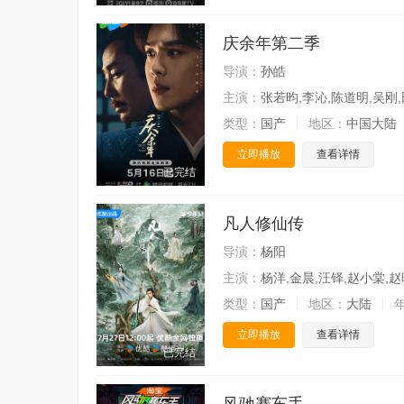
庆余年第二季
导演：
孙皓
主演：
张若昀,李沁,陈道明,吴刚,
类型：
国产
地区：
中国大陆
立即播放
查看详情
已完结
凡人修仙传
导演：
杨阳
主演：
杨洋,金晨,汪铎,赵小棠,赵
类型：
国产
地区：
大陆
立即播放
查看详情
已完结