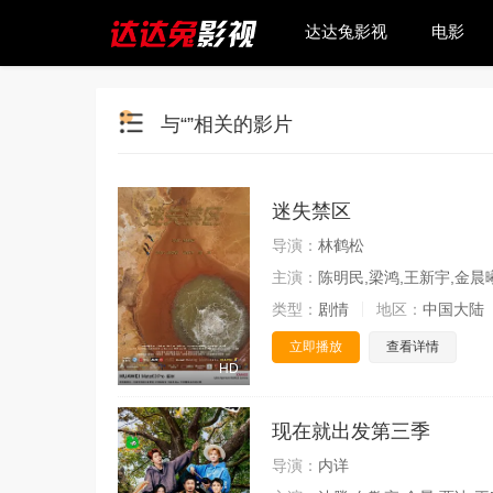
达达兔影视
电影
与“”相关的影片
迷失禁区
导演：
林鹤松
主演：
陈明民,梁鸿,王新宇,金晨
类型：
剧情
地区：
中国大陆
立即播放
查看详情
HD
现在就出发第三季
导演：
内详