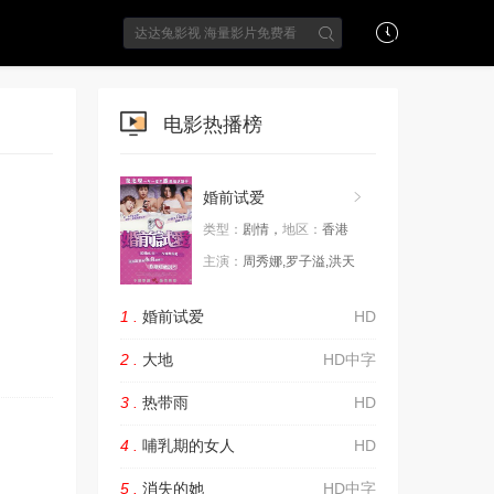
电影热播榜
婚前试爱
类型：
剧情，
地区：
香港
主演：
周秀娜,罗子溢,洪天
1 .
婚前试爱
HD
2 .
大地
HD中字
3 .
热带雨
HD
4 .
哺乳期的女人
HD
5 .
消失的她
HD中字