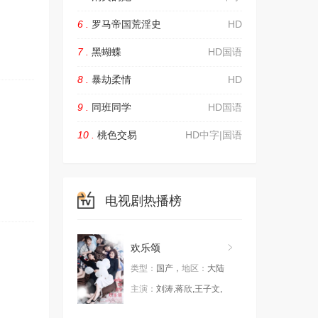
6 .
罗马帝国荒淫史
HD
7 .
黑蝴蝶
HD国语
8 .
暴劫柔情
HD
9 .
同班同学
HD国语
10 .
桃色交易
HD中字|国语
电视剧热播榜
欢乐颂
类型：
国产，
地区：
大陆
主演：
刘涛,蒋欣,王子文,