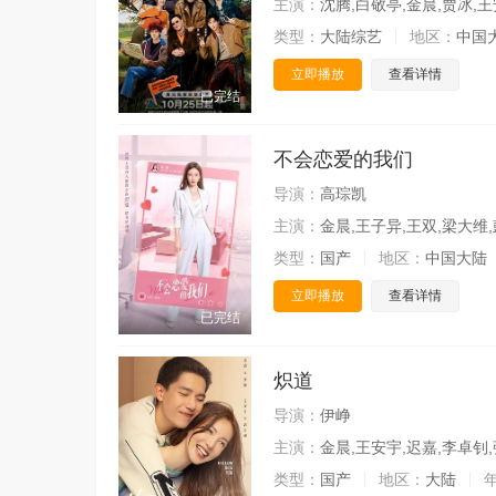
主演：
沈腾,白敬亭,金晨,贾冰,王
类型：
大陆综艺
地区：
中国
立即播放
查看详情
已完结
不会恋爱的我们
导演：
高琮凯
主演：
金晨,王子异,王双,梁大维,
类型：
国产
地区：
中国大陆
立即播放
查看详情
已完结
炽道
导演：
伊峥
主演：
金晨,王安宇,迟嘉,李卓钊,
类型：
国产
地区：
大陆