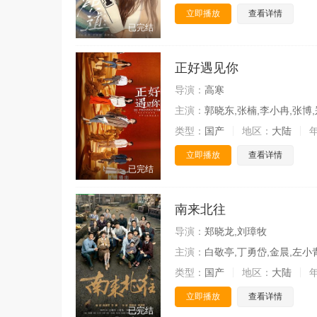
立即播放
查看详情
已完结
正好遇见你
导演：
高寒
主演：
郭晓东,张楠,李小冉,张博,
类型：
国产
地区：
大陆
立即播放
查看详情
已完结
南来北往
导演：
郑晓龙,刘璋牧
主演：
白敬亭,丁勇岱,金晨,左小青
类型：
国产
地区：
大陆
立即播放
查看详情
已完结