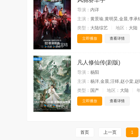
风驰赛车手
导演：
内详
主演：
黄景瑜,黄明昊,金晨,李承
类型：
大陆综艺
地区：
大陆
立即播放
查看详情
已完结
凡人修仙传(剧版)
导演：
杨阳
主演：
杨洋,金晨,汪铎,赵小棠,赵
类型：
国产
地区：
大陆
立即播放
查看详情
已完结
首页
上一页
1