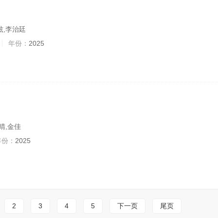
铉,李治廷
年份：
2025
晴,金佳
年份：
2025
2
3
4
5
下一页
尾页