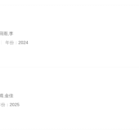
田雨,李
年份：
2024
晴,金佳
年份：
2025