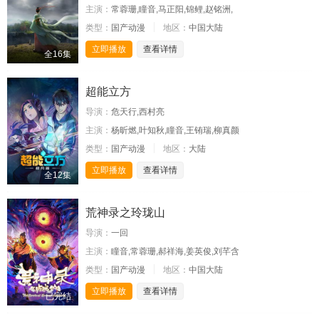
主演：
常蓉珊,瞳音,马正阳,锦鲤,赵铭洲,
类型：
国产动漫
地区：
中国大陆
立即播放
查看详情
全16集
超能立方
导演：
危天行,西村亮
主演：
杨昕燃,叶知秋,瞳音,王铕瑞,柳真颜
类型：
国产动漫
地区：
大陆
立即播放
查看详情
全12集
荒神录之玲珑山
导演：
一回
主演：
瞳音,常蓉珊,郝祥海,姜英俊,刘芊含
类型：
国产动漫
地区：
中国大陆
立即播放
查看详情
已完结