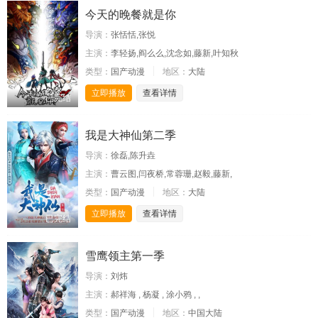
今天的晚餐就是你
导演：
张恬恬,张悦
主演：
李轻扬,阎么么,沈念如,藤新,叶知秋
类型：
国产动漫
地区：
大陆
立即播放
查看详情
已完结
我是大神仙第二季
导演：
徐磊,陈升垚
主演：
曹云图,闫夜桥,常蓉珊,赵毅,藤新,
类型：
国产动漫
地区：
大陆
立即播放
查看详情
已完结
雪鹰领主第一季
导演：
刘炜
主演：
郝祥海 , 杨凝 , 涂小鸦 , ,
类型：
国产动漫
地区：
中国大陆