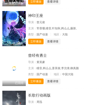
立即播放
查看详情
更新至06集
神印王座
导演：
曾元俊
主演：
常蓉珊,瞳音,叶知秋,阎么么,藤新,
类型：
国产动漫
地区：
大陆
立即播放
查看详情
全209集
曾经有勇士
导演：
黄英豪
主演：
瞳音,阎么么,姜英俊,李沈倩,柳真颜
类型：
国产动漫
地区：
中国大陆
立即播放
查看详情
已完结
长歌行动画版
导演：
周迅