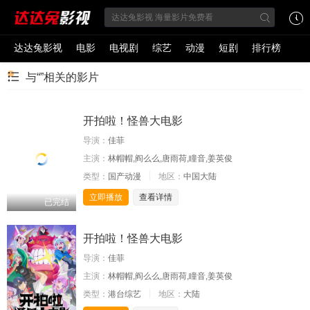
达达兔影视
电影
电视剧
综艺
动漫
短剧
排行榜
与“”相关的影片
开拍啦！怪兽大电影
导演：
佳菲
主演：
林帽帽,阎么么,唐雨荷,瞳音,姜英俊
类型：
国产动漫
地区：
中国大陆
立即播放
查看详情
已完结
开拍啦！怪兽大电影
导演：
佳菲
主演：
林帽帽,阎么么,唐雨荷,瞳音,姜英俊
类型：
港台综艺
地区：
大陆