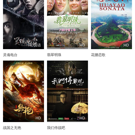
HD国语
HD
HD
灵魂电台
翡翠明珠
花腰恋歌
HD
HD
战国之无艳
我们停战吧