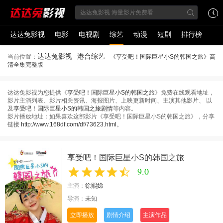
达达兔影视
电影
电视剧
综艺
动漫
短剧
排行榜
达达兔影视
港台综艺
当前位置：
-
-
《享受吧！国际巨星小S的韩国之旅》高
清全集完整版
达达兔影视为您提供《
享受吧！国际巨星小S的韩国之旅
》免费在线观看地址，
影片主演列表、影片相关资讯、海报图片、上映更新时间、主演其他影片、 以
及
享受吧！国际巨星小S的韩国之旅剧情
等内容。
影片播放地址：如果喜欢这部影片《享受吧！国际巨星小S的韩国之旅》，分享
链接
http://www.168df.com/df/73623.html
。
享受吧！国际巨星小S的韩国之旅
9.0
主演：
徐熙娣
导演：
未知
立即播放
剧情介绍
主演作品