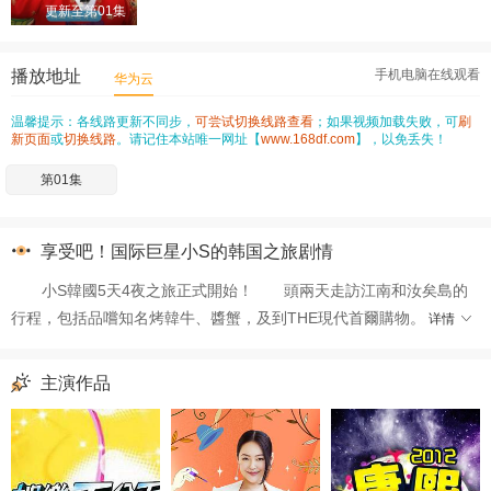
更新至第01集
播放地址
手机电脑在线观看
华为云
温馨提示：各线路更新不同步，
可尝试切换线路查看
；如果视频加载失败，可
刷
新页面
或
切换线路
。请记住本站唯一网址【
www.168df.com
】，以免丢失！
第01集
享受吧！国际巨星小S的韩国之旅剧情
小S韓國5天4夜之旅正式開始！ 頭兩天走訪江南和汝矣島的
行程，包括品嚐知名烤韓牛、醬蟹，及到THE現代首爾購物。
详情
主演作品