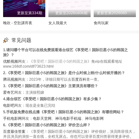
更新至第334期
更新至20260806期
更新至第20260805期
晚吹 - 空肚講宵夜
女人我最大
食尚玩家
常见问题
1.请问哪个平台可以在线免费观看港台综艺《享受吧！国际巨星小S的韩国之
旅》？
优酷视频
网友：《
享受吧！国际巨星小S的韩国之旅
》免vip在线观看地址
www.168df.com/df/73623.html
2.《享受吧！国际巨星小S的韩国之旅》是什么时候上映/什么时候开播的？
腾讯视频
网友：2023年，详细日期可以去
百度百科
查一查。
3.《享受吧！国际巨星小S的韩国之旅》主要演员有哪些？
爱奇艺
网友：主演徐熙娣
4.港台综艺《享受吧！国际巨星小S的韩国之旅》有多少集？
电影吧
网友：现在是全集已完结
5.手机版免费在线点播《享受吧！国际巨星小S的韩国之旅》有哪些网站？
手机电影网
网友：
电影天堂网
、
神马电影手机端
、
神马电影网
6.《享受吧！国际巨星小S的韩国之旅》评价怎么样？
百度最佳答案
：《享受吧！国际巨星小S的韩国之旅》评价很好，演员阵容强大，
并且演员的演技一直在线，全程无尿点。你也可以登录百度问答获得更多评价。