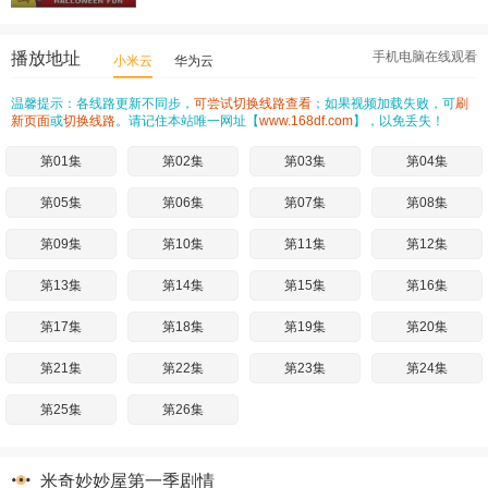
播放地址
手机电脑在线观看
小米云
华为云
温馨提示：各线路更新不同步，
可尝试切换线路查看
；如果视频加载失败，可
刷
新页面
或
切换线路
。请记住本站唯一网址【
www.168df.com
】，以免丢失！
第01集
第02集
第03集
第04集
第05集
第06集
第07集
第08集
第09集
第10集
第11集
第12集
第13集
第14集
第15集
第16集
第17集
第18集
第19集
第20集
第21集
第22集
第23集
第24集
第25集
第26集
米奇妙妙屋第一季剧情