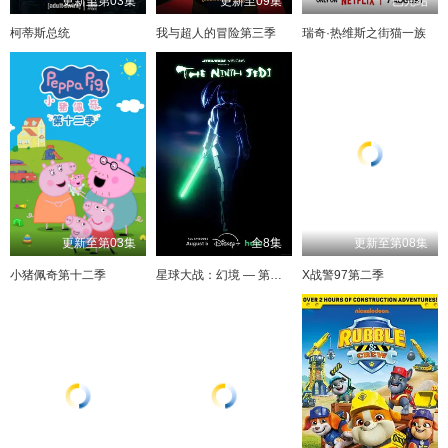
更新至第03集
更新至09集
已完结
柯蒂斯总统
我与超人的冒险第三季
瑞奇·热维斯之街猫一族
更新至第03集
全8集
更新至第08集
小猪佩奇第十二季
星球大战：幻境 — 第九个绝地武士
X战警97第二季