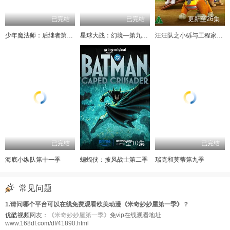
已完结
已完结
更新至26集
少年魔法师：后继者第三季
星球大战：幻境—第九个绝地武士
汪汪队之小砾与工程家族第三季
已完结
全10集
已完结
海底小纵队第十一季
蝙蝠侠：披风战士第二季
瑞克和莫蒂第九季
常见问题
1.请问哪个平台可以在线免费观看欧美动漫《米奇妙妙屋第一季》？
优酷视频
网友：《
米奇妙妙屋第一季
》免vip在线观看地址
www.168df.com/df/41890.html