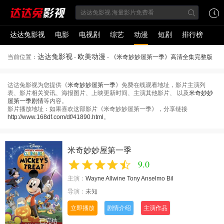
达达兔影视
电影
电视剧
综艺
动漫
短剧
排行榜
达达兔影视
欧美动漫
当前位置：
-
-
《米奇妙妙屋第一季》高清全集完整版
达达兔影视为您提供《
米奇妙妙屋第一季
》免费在线观看地址，影片主演列
表、影片相关资讯、海报图片、上映更新时间、主演其他影片、 以及
米奇妙妙
屋第一季剧情
等内容。
影片播放地址：如果喜欢这部影片《米奇妙妙屋第一季》，分享链接
http://www.168df.com/df/41890.html
。
米奇妙妙屋第一季
9.0
主演：
Wayne Allwine
Tony Anselmo
Bil
导演：
未知
立即播放
剧情介绍
主演作品
已完结