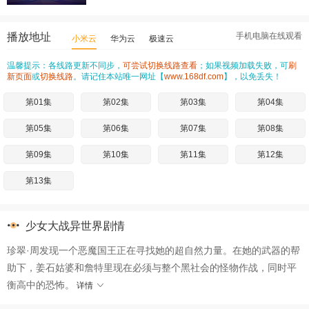
播放地址
手机电脑在线观看
小米云
华为云
极速云
温馨提示：各线路更新不同步，
可尝试切换线路查看
；如果视频加载失败，可
刷
新页面
或
切换线路
。请记住本站唯一网址【
www.168df.com
】，以免丢失！
第01集
第02集
第03集
第04集
第05集
第06集
第07集
第08集
第09集
第10集
第11集
第12集
第13集
少女大战异世界剧情
珍翠·周发现一个恶魔国王正在寻找她的超自然力量。在她的武器的帮
助下，姜石姑婆和詹特里现在必须与整个黑社会的怪物作战，同时平
衡高中的恐怖。
详情