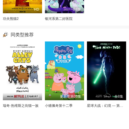
HD
全8集
功夫熊猫2
银河系第二好医院
同类型推荐
已完结
更新至第03集
全8集
瑞奇·热维斯之街猫一族
小猪佩奇第十二季
星球大战：幻境 — 第九个绝地武士