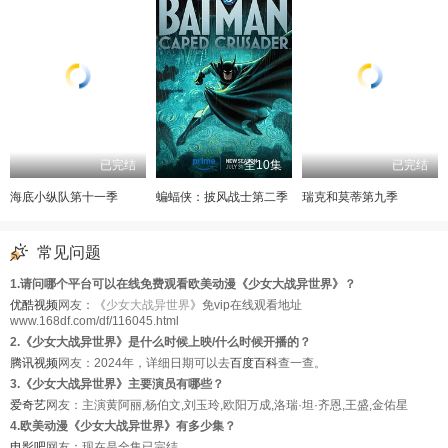
已完结
全10集
已完结
海底小纵队第十一季
蝙蝠侠：披风战士第二季
瑞克和莫蒂第九季
常见问题
1.请问哪个平台可以在线免费观看欧美动漫《少女大战异世界》？
优酷视频
网友：《
少女大战异世界
》免vip在线观看地址
www.168df.com/df/116045.html
2.《少女大战异世界》是什么时候上映/什么时候开播的？
腾讯视频
网友：2024年，详细日期可以去
百度百科
查一查。
3.《少女大战异世界》主要演员有哪些？
爱奇艺
网友：主演黄阿丽,杨伯文,刘玉玲,欧阳万成,洛瑞·坦·齐恩,王盛,金佑星
4.欧美动漫《少女大战异世界》有多少集？
电影吧
网友：现在是全集已完结