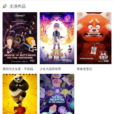
主演作品
HD
已完结
HD
瘪四与大头蛋：宇宙搞搞震
少女大战异世界
青春变形记