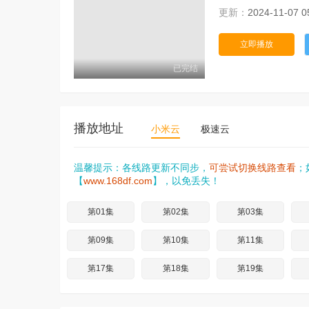
更新：
2024-11-07 0
立即播放
已完结
播放地址
小米云
极速云
温馨提示：各线路更新不同步，
可尝试切换线路查看
；
【
www.168df.com
】，以免丢失！
第01集
第02集
第03集
第09集
第10集
第11集
第17集
第18集
第19集