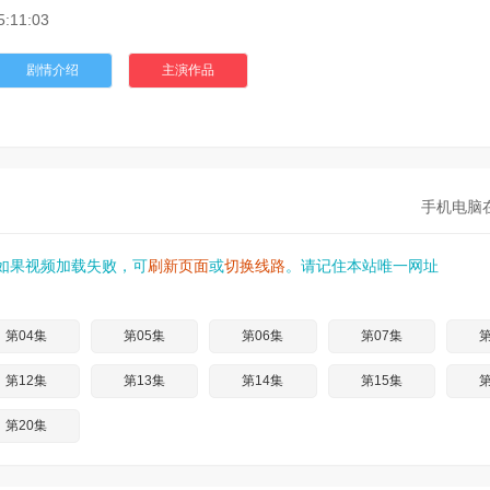
5:11:03
剧情介绍
主演作品
手机电脑
如果视频加载失败，可
刷新页面
或
切换线路
。请记住本站唯一网址
第04集
第05集
第06集
第07集
第
第12集
第13集
第14集
第15集
第
第20集