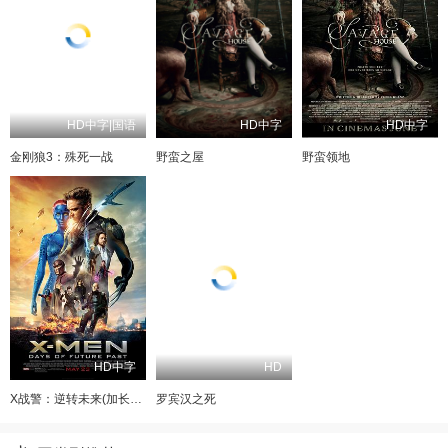
HD中字|国语
HD中字
HD中字
金刚狼3：殊死一战
野蛮之屋
野蛮领地
HD中字
HD
X战警：逆转未来(加长版)
罗宾汉之死