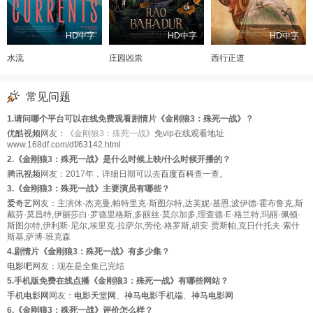
HD中字
HD中字
HD中字
水流
庄园凶祟
西行正道
常见问题
1.请问哪个平台可以在线免费观看剧情片《金刚狼3：殊死一战》？
优酷视频
网友：《
金刚狼3：殊死一战
》免vip在线观看地址
www.168df.com/df/63142.html
2.《金刚狼3：殊死一战》是什么时候上映/什么时候开播的？
腾讯视频
网友：2017年，详细日期可以去
百度百科
查一查。
3.《金刚狼3：殊死一战》主要演员有哪些？
爱奇艺
网友：主演休·杰克曼,帕特里克·斯图尔特,达芙妮·基恩,波伊德·霍布鲁克,斯
戴芬·莫昌特,伊丽莎白·罗德里格斯,多丽丝·莫尔加多,理查德·E·格兰特,玛丽·佩顿·
斯图尔特,伊利斯·尼尔,埃里克·拉萨尔,劳伦·格罗斯,胡安·贾斯帕,克日什托夫·索什
斯基,萨博·班克森
4.剧情片《金刚狼3：殊死一战》有多少集？
电影吧
网友：现在是全集已完结
5.手机版免费在线点播《金刚狼3：殊死一战》有哪些网站？
手机电影网
网友：
电影天堂网
、
神马电影手机端
、
神马电影网
6.《金刚狼3：殊死一战》评价怎么样？