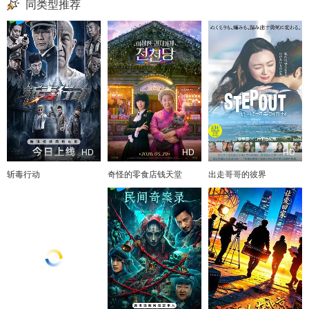
同类型推荐
HD
HD
HD
斩毒行动
奇怪的零食店钱天堂
出走哥哥的彼界