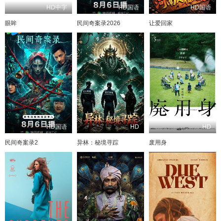
HD中字
HD国语
HD国语
眼眸
民间奇案录2026
让爱回家
HD国语
HD
HD
民间奇案录2
异林：秘境寻踪
废用身