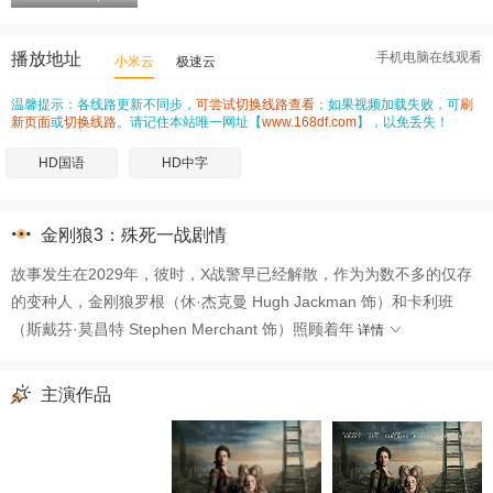
播放地址
手机电脑在线观看
小米云
极速云
温馨提示：各线路更新不同步，
可尝试切换线路查看
；如果视频加载失败，可
刷
新页面
或
切换线路
。请记住本站唯一网址【
www.168df.com
】，以免丢失！
HD国语
HD中字
金刚狼3：殊死一战剧情
故事发生在2029年，彼时，X战警早已经解散，作为为数不多的仅存
的变种人，金刚狼罗根（休·杰克曼 Hugh Jackman 饰）和卡利班
（斯戴芬·莫昌特 Stephen Merchant 饰）照顾着年
详情
主演作品