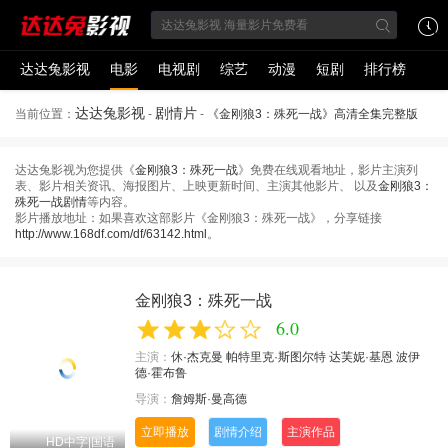
达达兔影视
电影
电视剧
综艺
动漫
短剧
排行榜
达达兔影视
剧情片
当前位置：
-
-
《金刚狼3：殊死一战》高清全集完整版
达达兔影视为您提供《
金刚狼3：殊死一战
》免费在线观看地址，影片主演列
表、影片相关资讯、海报图片、上映更新时间、主演其他影片、 以及
金刚狼3：
殊死一战剧情
等内容。
影片播放地址：如果喜欢这部影片《金刚狼3：殊死一战》，分享链接
http://www.168df.com/df/63142.html
。
金刚狼3：殊死一战
6.0
主演：
休·杰克曼
帕特里克·斯图尔特
达芙妮·基恩
波伊
德·霍布鲁
导演：
詹姆斯·曼高德
立即播放
剧情介绍
主演作品
HD中字|国语