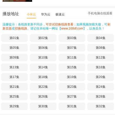
播放地址
手机电脑在线观看
小米云
华为云
极速云
温馨提示：各线路更新不同步，
可尝试切换线路查看
；如果视频加载失败，可
刷
新页面
或
切换线路
。请记住本站唯一网址【
www.168df.com
】，以免丢失！
第01集
第02集
第03集
第04集
第05集
第06集
第07集
第08集
第09集
第10集
第11集
第12集
第13集
第14集
第15集
第16集
第17集
第18集
第19集
第20集
第21集
第22集
第23集
第24集
第25集
第26集
第27集
第28集
第29集
第30集
第31集
第32集