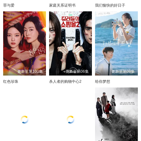
罪与爱
家庭关系证明书
我们愉快的好日子
更新至第100集
更新至第06集
更新至第08集
红色珍珠
杀人者的购物中心2
给你梦想