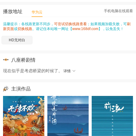
播放地址
手机电脑在线观看
华为云
温馨提示：各线路更新不同步，
可尝试切换线路查看
；如果视频加载失败，可
刷
新页面
或
切换线路
。请记住本站唯一网址【
www.168df.com
】，以免丢失！
HD无对白
八座桥剧情
现在似乎是考虑桥梁的时候了。
详情
主演作品