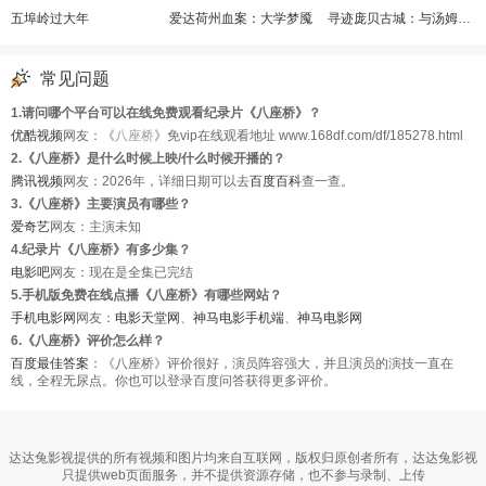
五埠岭过大年
爱达荷州血案：大学梦魇
寻迹庞贝古城：与汤姆·希德勒斯顿同行
常见问题
1.请问哪个平台可以在线免费观看纪录片《八座桥》？
优酷视频
网友：《
八座桥
》免vip在线观看地址 www.168df.com/df/185278.html
2.《八座桥》是什么时候上映/什么时候开播的？
腾讯视频
网友：2026年，详细日期可以去
百度百科
查一查。
3.《八座桥》主要演员有哪些？
爱奇艺
网友：主演未知
4.纪录片《八座桥》有多少集？
电影吧
网友：现在是全集已完结
5.手机版免费在线点播《八座桥》有哪些网站？
手机电影网
网友：
电影天堂网
、
神马电影手机端
、
神马电影网
6.《八座桥》评价怎么样？
百度最佳答案
：《八座桥》评价很好，演员阵容强大，并且演员的演技一直在
线，全程无尿点。你也可以登录百度问答获得更多评价。
达达兔影视提供的所有视频和图片均来自互联网，版权归原创者所有，达达兔影视
只提供web页面服务，并不提供资源存储，也不参与录制、上传