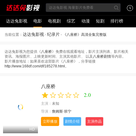
达达兔影视
电影
电视剧
综艺
动漫
短剧
排行榜
达达兔影视
纪录片
当前位置：
-
-
《八座桥》高清全集完整版
达达兔影视为您提供《
八座桥
》免费在线观看地址，影片主演列表、影片相关
资讯、海报图片、上映更新时间、主演其他影片、 以及
八座桥剧情
等内容。
影片播放地址：如果喜欢这部影片《八座桥》，分享链接
http://www.168df.com/df/185278.html
。
八座桥
2.0
主演：
未知
导演：
詹姆斯·班宁
立即播放
剧情介绍
主演作品
HD