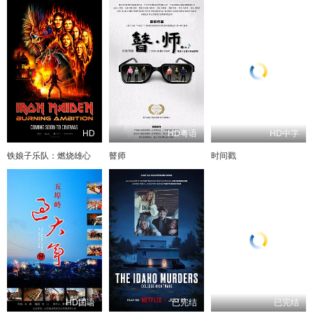
HD
HD粤语
HD中字
铁娘子乐队：燃烧雄心
瞽师
时间戳
HD国语
已完结
已完结