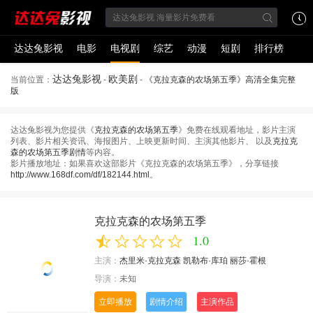
达达兔影视
电影
电视剧
综艺
动漫
短剧
排行榜
达达兔影视
欧美剧
当前位置：
-
-
《克拉克森的农场第五季》高清全集完整
版
达达兔影视为您提供《
克拉克森的农场第五季
》免费在线观看地址，影片主演
列表、影片相关资讯、海报图片、上映更新时间、主演其他影片、 以及
克拉克
森的农场第五季剧情
等内容。
影片播放地址：如果喜欢这部影片《克拉克森的农场第五季》，分享链接
http://www.168df.com/df/182144.html
。
克拉克森的农场第五季
1.0
主演：
杰里米·克拉克森
凯勒布·库珀
丽莎·霍根
导演：
未知
立即播放
剧情介绍
主演作品