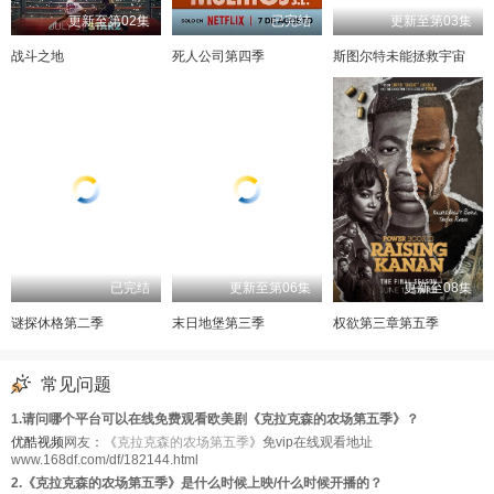
更新至第02集
已完结
更新至第03集
战斗之地
死人公司第四季
斯图尔特未能拯救宇宙
已完结
更新至第06集
更新至08集
谜探休格第二季
末日地堡第三季
权欲第三章第五季
常见问题
1.请问哪个平台可以在线免费观看欧美剧《克拉克森的农场第五季》？
优酷视频
网友：《
克拉克森的农场第五季
》免vip在线观看地址
www.168df.com/df/182144.html
2.《克拉克森的农场第五季》是什么时候上映/什么时候开播的？