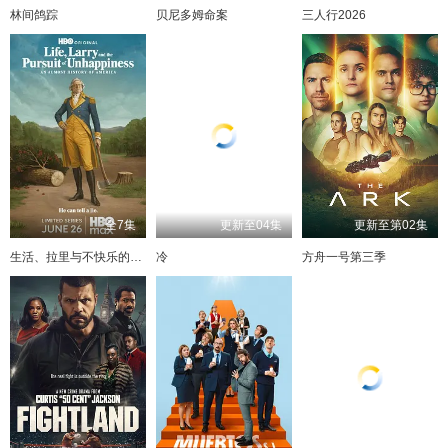
林间鸽踪
贝尼多姆命案
三人行2026
全7集
更新至04集
更新至第02集
生活、拉里与不快乐的追求：一部美国史
冷
方舟一号第三季