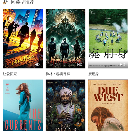
同类型推荐
HD
HD
HD
让爱回家
异林：秘境寻踪
废用身