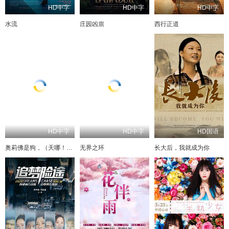
HD中字
HD中字
HD中字
水流
庄园凶祟
西行正道
HD中字
HD中字
HD国语
奥莉佛是狗，（天哪！！）这家伙电影版
无界之环
长大后，我就成为你