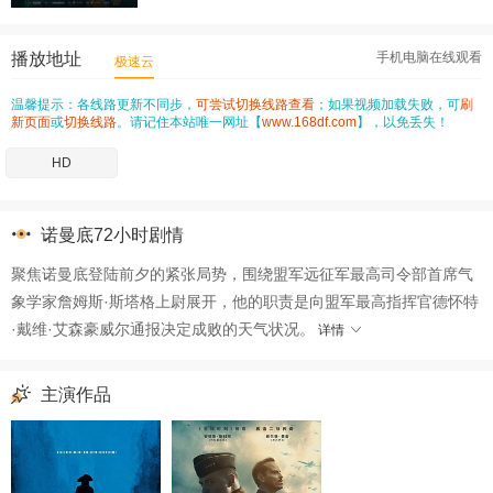
播放地址
手机电脑在线观看
极速云
温馨提示：各线路更新不同步，
可尝试切换线路查看
；如果视频加载失败，可
刷
新页面
或
切换线路
。请记住本站唯一网址【
www.168df.com
】，以免丢失！
HD
诺曼底72小时剧情
聚焦诺曼底登陆前夕的紧张局势，围绕盟军远征军最高司令部首席气
象学家詹姆斯·斯塔格上尉展开，他的职责是向盟军最高指挥官德怀特
·戴维·艾森豪威尔通报决定成败的天气状况。
详情
主演作品