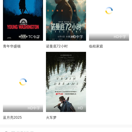
TC中字
HD中字
HD中字
青年华盛顿
诺曼底72小时
临租家庭
HD中字
HD
蓝月亮2025
火车梦