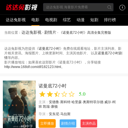
达达兔影视
电影
电视剧
综艺
动漫
短剧
排行榜
达达兔影视
剧情片
当前位置：
-
-
《诺曼底72小时》高清全集完整版
达达兔影视为您提供《
诺曼底72小时
》免费在线观看地址，影片主演列表、影
片相关资讯、海报图片、上映更新时间、主演其他影片、 以及
诺曼底72小时剧
情
等内容。
影片播放地址：如果喜欢这部影片《诺曼底72小时》，分享链接
http://www.168df.com/df/182123.html
。
诺曼底72小时
5.0
主演：
安德鲁·斯科特
哈里森·奥斯特菲尔德
威尔·柯
班
凯瑞·康顿
导演：
安东尼·马拉斯
立即播放
剧情介绍
主演作品
HD中字