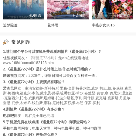
HD国语
HD国语
HD国语
追梦险途
花伴雨
半熟少女2016
常见问题
1.请问哪个平台可以在线免费观看剧情片《诺曼底72小时》？
优酷视频
网友：《
诺曼底72小时
》免vip在线观看地址
www.168df.com/df/182123.html
2.《诺曼底72小时》是什么时候上映/什么时候开播的？
腾讯视频
网友：2026年，详细日期可以去
百度百科
查一查。
3.《诺曼底72小时》主要演员有哪些？
爱奇艺
网友：主演安德鲁·斯科特,哈里森·奥斯特菲尔德,威尔·柯班,凯瑞·康顿,克里
斯·梅西纳,迈克尔·本茨,戴米恩·路易斯,乔舒亚·希尔,布兰登·费舍,康·奥尼尔,理查德
·克洛西尔,托比·威廉姆斯,塔姆馨·托波尔斯基,亨利·阿什顿,麦克斯·克罗斯,丹尼尔·
奎恩-托伊,杰米·B·钱伯斯,泰勒·厄特利,罗莎娜·布朗,保罗·贝利
4.剧情片《诺曼底72小时》有多少集？
电影吧
网友：现在是全集已完结
5.手机版免费在线点播《诺曼底72小时》有哪些网站？
手机电影网
网友：
电影天堂网
、
神马电影手机端
、
神马电影网
6.《诺曼底72小时》评价怎么样？