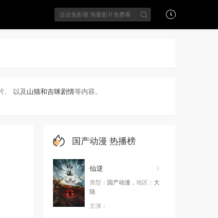
、 以及
山猫和吉咪剧情
等内容。
国产动漫
热播榜
仙逆
类型：
国产动漫，
地区：
大
陆
主演：