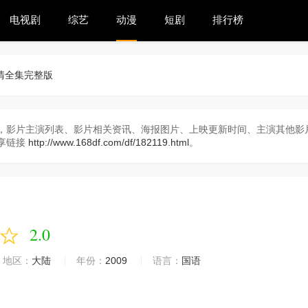
电视剧
综艺
动漫
短剧
排行榜
清全集完整版
，影片主演列表、影片相关资讯、海报图片、上映更新时间、主演其他影片
享链接
http://www.168df.com/df/182119.html
。
2.0
地区：
大陆
年份：
2009
语言：
国语