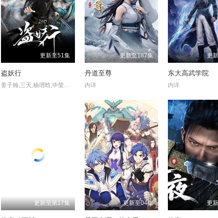
更新至51集
更新至187集
更新
盗妖行
丹道至尊
东大高武学院
姜子翰,三天,杨瑨晗,毕莹超,阿沁,冯泽锐,唐策,闫子蔚,阮伊菲,刘李桥,家明,康潇文
内详
内详
更新至第17集
更新至04集
更新