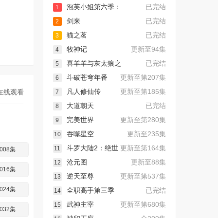
泡芙小姐第六季：
已完结
1
剑来
已完结
2
猫之茗
已完结
3
牧神记
更新至94集
4
喜羊羊与灰太狼之
已完结
5
斗破苍穹年番
更新至第207集
6
凡人修仙传
更新至第185集
在线观看
7
大道朝天
已完结
8
完美世界
更新至第280集
9
吞噬星空
更新至235集
10
斗罗大陆2：绝世
更新至第164集
11
008集
沧元图
更新至88集
12
016集
逆天至尊
更新至第537集
13
024集
全职高手第三季
已完结
14
武神主宰
更新至第680集
15
032集