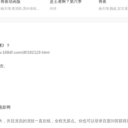
将夜动画版
是王者啊？第六季
将夜
杨天翔,青泯邑,景向谁依,魏超,贺文潇
内详
咪》？
df.com/df/182119.html
查。
电影网
大，并且演员的演技一直在线，全程无尿点。你也可以登录百度问答获得