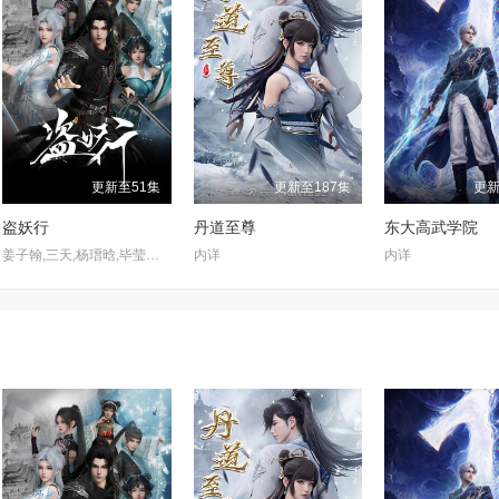
更新至51集
更新至187集
更新
盗妖行
丹道至尊
东大高武学院
姜子翰,三天,杨瑨晗,毕莹超,阿沁,冯泽锐,唐策,闫子蔚,阮伊菲,刘李桥,家明,康潇文
内详
内详