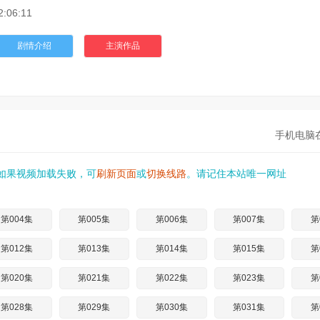
2:06:11
剧情介绍
主演作品
手机电脑
如果视频加载失败，可
刷新页面
或
切换线路
。请记住本站唯一网址
第004集
第005集
第006集
第007集
第
第012集
第013集
第014集
第015集
第
第020集
第021集
第022集
第023集
第
第028集
第029集
第030集
第031集
第