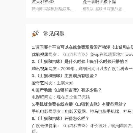
逆天邪神3D
是王者啊？稷下篇
郭鸿博,冯骏骅,醋醋,筱筝,富贵,沈达威,不一,谢添天
杨凯祺 ,赵双,常蓉珊,张恩泽,张若冰
常见问题
1.请问哪个平台可以在线免费观看国产动漫《山猫和吉
优酷视频
网友：《
山猫和吉咪
》免vip在线观看地址 www.168
2.《山猫和吉咪》是什么时候上映/什么时候开播的？
腾讯视频
网友：2009年，详细日期可以去
百度百科
查一
3.《山猫和吉咪》主要演员有哪些？
爱奇艺
网友：主演未知
4.国产动漫《山猫和吉咪》有多少集？
电影吧
网友：现在是全集已完结
5.手机版免费在线点播《山猫和吉咪》有哪些网站？
手机电影网
网友：
电影天堂网
、
神马电影手机端
、
神马
6.《山猫和吉咪》评价怎么样？
百度最佳答案
：《山猫和吉咪》评价很好，演员阵容强
价。