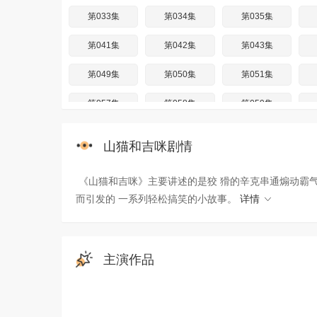
第033集
第034集
第035集
第041集
第042集
第043集
第049集
第050集
第051集
第057集
第058集
第059集
第065集
第066集
第067集
山猫和吉咪剧情
第073集
第074集
第075集
《山猫和吉咪》主要讲述的是狡 猾的辛克串通煽动霸气
第081集
第082集
第083集
而引发的 一系列轻松搞笑的小故事。
详情
第089集
第090集
第091集
第097集
第098集
第099集
主演作品
第105集
第106集
第107集