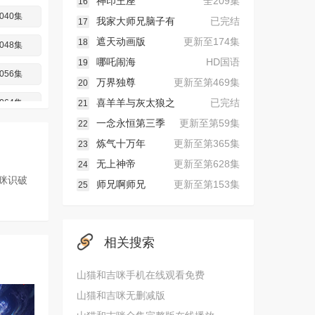
神印王座
全209集
16
040集
我家大师兄脑子有
已完结
17
遮天动画版
更新至174集
18
048集
哪吒闹海
HD国语
19
056集
万界独尊
更新至第469集
20
喜羊羊与灰太狼之
已完结
064集
21
一念永恒第三季
更新至第59集
22
072集
炼气十万年
更新至第365集
23
080集
无上神帝
更新至第628集
24
咪识破
师兄啊师兄
更新至第153集
25
088集
096集
相关搜索
104集
山猫和吉咪手机在线观看免费
山猫和吉咪无删减版