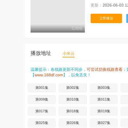
更新：
2026-06-03 1
立即播放
已完结
播放地址
小米云
温馨提示：各线路更新不同步，
可尝试切换线路查看
；
【
www.168df.com
】，以免丢失！
第001集
第002集
第003集
第009集
第010集
第011集
第017集
第018集
第019集
第025集
第026集
第027集