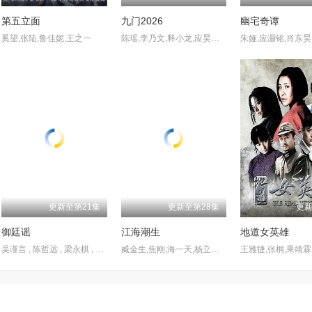
第五立面
九门2026
幽宅奇谭
奚望,张陆,鲁佳妮,王之一
陈瑶,李乃文,释小龙,应昊茗,王劲松,胡耘豪,季肖冰,陈伟霆,徐正溪,曾舜晞,王奕婷
朱娅,应灏铭,肖东昊
更新至第21集
更新至第28集
更新
御廷谣
江海潮生
地道女英雄
吴谨言 , 陈哲远 , 梁永棋 , 赵昭仪 , 张南 , 郭品超 , 盛一伦 , 吴岱融 , 黄祖鑫 , 宋麒
臧金生,焦刚,海一天,杨立新,辛鹏,黑子,郝平,刘佳,陈乔恩,刘向京,沈保平,秦天宇,何中华,焉栩嘉,董勇,仁龙,何冰,丁柳元,周征波,谭洋,王鸥,毕彦君,张喜前,徐僧,刘蕾,王建新,张风,李佳宁,侯析焱