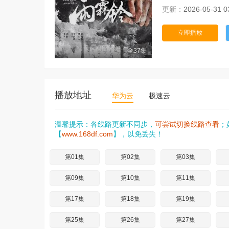
更新：
2026-05-31 0
立即播放
全37集
播放地址
华为云
极速云
温馨提示：各线路更新不同步，
可尝试切换线路查看
；
【
www.168df.com
】，以免丢失！
第01集
第02集
第03集
第09集
第10集
第11集
第17集
第18集
第19集
第25集
第26集
第27集