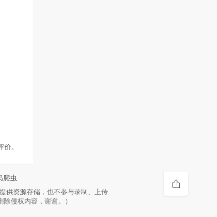
评价。
马爬虫
不提供资源存储，也不参与录制、上传
删除侵权内容，谢谢。）