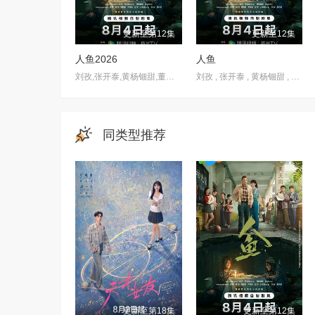
更新至第12集
更新至12集
人鱼2026
人鱼
刘孜,张开泰,黄杨钿甜,董勇,张帆,陈创,何思甜,张棪琰,罗海琼,是安,赵健,段钰,董向荣,薛佳凝,方晓东,李庆誉,张译文
刘孜 , 张开泰 , 黄杨钿甜 , 董勇 , 张帆 , 陈创 , 何思甜 , 张棪琰 , 罗海琼 , 是安 , 赵健 , 段钰 , 董向荣 , 薛佳凝 , 方晓东 , 李庆誉 , 张译文
同类型推荐
更新至第18集
更新至第12集