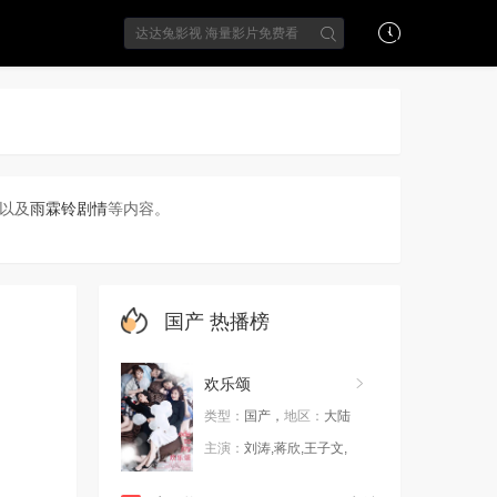
以及
雨霖铃剧情
等内容。
国产
热播榜
欢乐颂
类型：
国产，
地区：
大陆
主演：
刘涛,蒋欣,王子文,