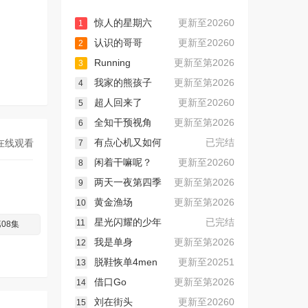
惊人的星期六
更新至20260
1
认识的哥哥
更新至20260
2
Running
更新至第2026
3
我家的熊孩子
更新至第2026
4
超人回来了
更新至20260
5
全知干预视角
更新至第2026
6
有点心机又如何
已完结
在线观看
7
闲着干嘛呢？
更新至20260
8
两天一夜第四季
更新至第2026
9
黄金渔场
更新至第2026
10
星光闪耀的少年
已完结
11
08集
我是单身
更新至第2026
12
脱鞋恢单4men
更新至20251
13
借口Go
更新至第2026
14
刘在街头
更新至20260
15