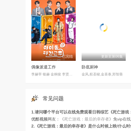
已完结
更新至第06集
偶像派遣工作
卧底厨神
李赫宰 银赫 金桐俊 李贤在 金仁诚
金风,权圣晙,金喜泰,郑智善
常见问题
1.请问哪个平台可以在线免费观看日韩综艺《死亡游戏
优酷视频
网友：《
死亡游戏：最后的幸存者
》免vip在线观看
2.《死亡游戏：最后的幸存者》是什么时候上映/什么