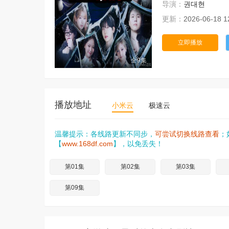
导演：
권대현
更新：
2026-06-18 1
立即播放
全9集
播放地址
小米云
极速云
温馨提示：各线路更新不同步，
可尝试切换线路查看
；
【
www.168df.com
】，以免丢失！
第01集
第02集
第03集
第09集