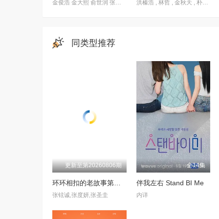
金俊浩 金大熙 俞世润 张东民
洪榛浩 , 林哲 , 金秋天 , 朴成雄 , 张东民
同类型推荐
更新至第20260806期
全14集
环环相扣的老故事第四季
伴我左右 Stand BI Me
张铉诚,张度妍,张圣圭
内详