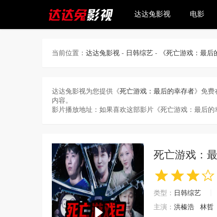
达达兔影视
电影
当前位置：
达达兔影视
-
日韩综艺
-
《死亡游戏：最后
达达兔影视为您提供《
死亡游戏：最后的幸存者
》免费
内容。
影片播放地址：如果喜欢这部影片《死亡游戏：最后的
死亡游戏：
类型：
日韩综艺
主演：
洪榛浩
林哲