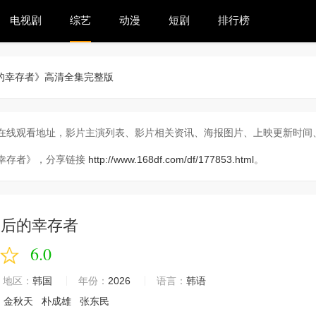
电视剧
综艺
动漫
短剧
排行榜
的幸存者》高清全集完整版
在线观看地址，影片主演列表、影片相关资讯、海报图片、上映更新时间
幸存者》，分享链接
http://www.168df.com/df/177853.html
。
最后的幸存者
6.0
地区：
韩国
年份：
2026
语言：
韩语
金秋天
朴成雄
张东民