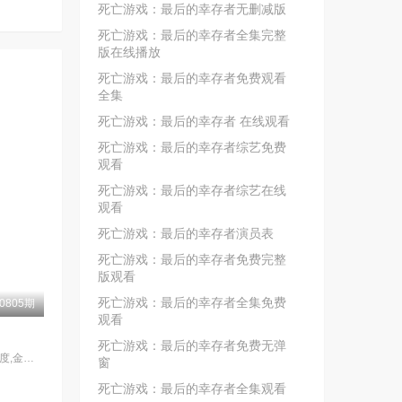
死亡游戏：最后的幸存者无删减版
死亡游戏：最后的幸存者全集完整
版在线播放
死亡游戏：最后的幸存者免费观看
全集
死亡游戏：最后的幸存者 在线观看
死亡游戏：最后的幸存者综艺免费
观看
死亡游戏：最后的幸存者综艺在线
观看
死亡游戏：最后的幸存者演员表
死亡游戏：最后的幸存者免费完整
版观看
死亡游戏：最后的幸存者全集免费
0805期
观看
死亡游戏：最后的幸存者免费无弹
李寿根,崔汝珍,李美度,金才禾,张真熙,郑慧仁,池易洙,이영표,한채아,심하은,명서현,양은지,남현희,박승희,이성미,신봉선,이경실,조혜련
窗
死亡游戏：最后的幸存者全集观看